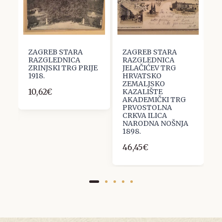
ZAGREB STARA
ZAGREB STARA
Z
RAZGLEDNICA
RAZGLEDNICA
R
ZRINJSKI TRG PRIJE
JELAČIĆEV TRG
S
T
1918.
HRVATSKO
J
ZEMALJSKO
U
10,62€
KAZALIŠTE
S
AKADEMIČKI TRG
U
PRVOSTOLNA
1
CRKVA ILICA
NARODNA NOŠNJA
1898.
46,45€