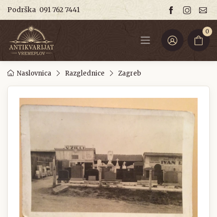
Podrška
091 762 7441
0
Naslovnica
Razglednice
Zagreb