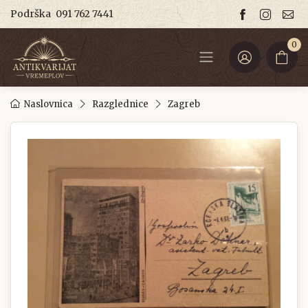
Podrška
091 762 7441
0
Naslovnica
Razglednice
Zagreb