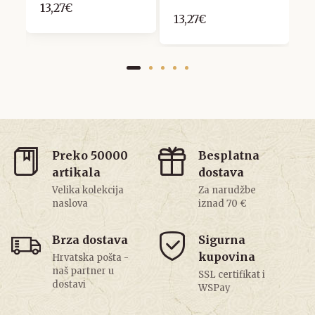
13,27€
1
13,27€
Preko 50000
Besplatna
artikala
dostava
Velika kolekcija
Za narudžbe
naslova
iznad 70 €
Brza dostava
Sigurna
kupovina
Hrvatska pošta -
naš partner u
SSL certifikat i
dostavi
WSPay