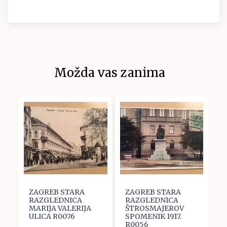
Možda vas zanima
ZAGREB STARA
ZAGREB STARA
Z
RAZGLEDNICA
RAZGLEDNICA
R
-
MARIJA VALERIJA
ŠTROSMAJEROV
Z
ULICA R0076
SPOMENIK 1917.
1
R0056