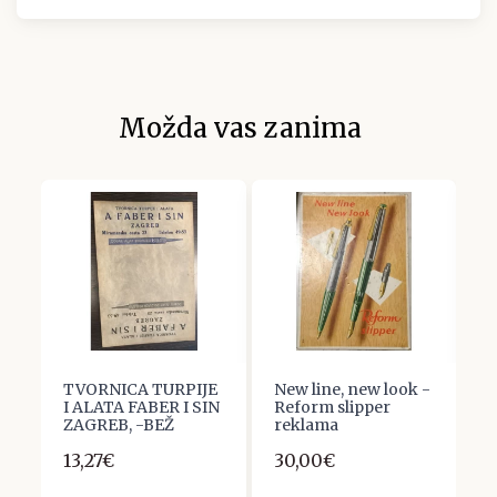
Možda vas zanima
TVORNICA TURPIJE
New line, new look -
R
I ALATA FABER I SIN
Reform slipper
P
ZAGREB, -BEŽ
reklama
r
13,27€
30,00€
2