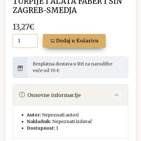
TURPIJE I ALATA FABER I SIN
ZAGREB-SMEDJA
13,27€
Dodaj u Košaricu
Besplatna dostava u RH za narudžbe
veće od 70 €
Osnovne informacije
Autor:
Nepoznati autori
Nakladnik:
Nepoznati izdavač
Dostupnost:
1