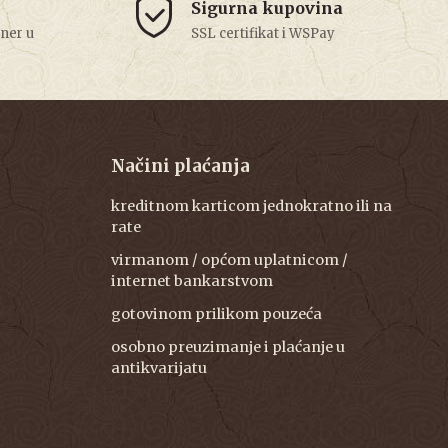
Sigurna kupovina
tner u
SSL certifikat i WSPay
Načini plaćanja
kreditnom karticom jednokratno ili na
rate
virmanom / općom uplatnicom /
internet bankarstvom
gotovinom prilikom pouzeća
osobno preuzimanje i plaćanje u
antikvarijatu