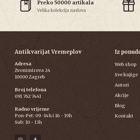
Preko 50000 artikala
Velika kolekcija naslova
Antikvarijat Vremeplov
Iz ponud
Adresa
Web shop
Zvonimirova 24
Sve knjige
10000 Zagreb
Autori
Broj telefona
Akcije
091 762 7441
Blog
Radno vrijeme
Pon-Pet: 09 -14h i 16 - 19h
Kontakt
Sub: 10 - 13h