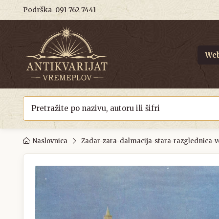
Podrška
091 762 7441
Web
Naslovnica
Zadar-zara-dalmacija-stara-razglednica-ve