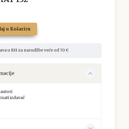
aj u Košaricu
ava u RH za narudžbe veće od 70 €
macije
autori
nati izdavač