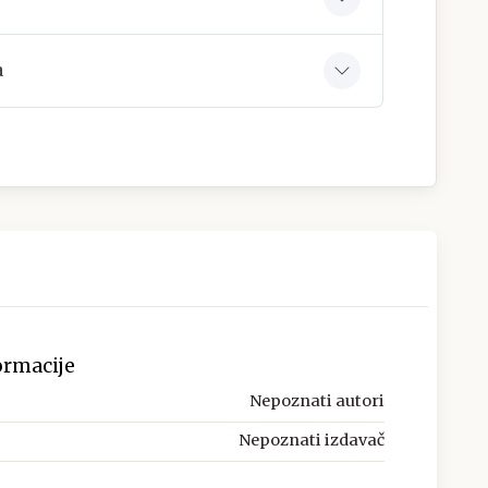
a
ormacije
Nepoznati autori
Nepoznati izdavač