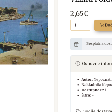
2,65€
Dod
Besplatna dost
Osnovne infor
Autor:
Nepoznati 
Nakladnik:
Nepoz
Dostupnost:
1
Šifra:
-
Opcije dostave