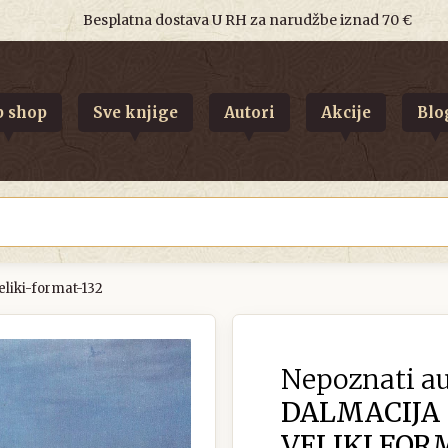
Besplatna dostava U RH za narudžbe iznad 70 €
 shop
Sve knjige
Autori
Akcije
Blo
liki-format-132
Nepoznati au
DALMACIJA
VELIKI FOR