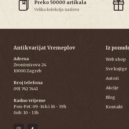
Preko 50000 artikala
Velika kolekcija naslova
Antikvarijat Vremeplov
Iz ponud
Adresa
Web shop
Zvonimirova 24
Sve knjige
10000 Zagreb
Autori
Broj telefona
Akcije
091 762 7441
Blog
Radno vrijeme
Pon-Pet: 09 -14h i 16 - 19h
Kontakt
Sub: 10 - 13h