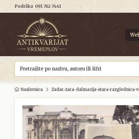
Podrška
091 762 7441
Web
Naslovnica
Zadar-zara-dalmacija-stara-razglednica-ve