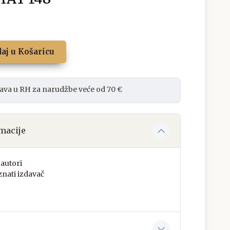
aj u Košaricu
ava u RH za narudžbe veće od 70 €
macije
autori
nati izdavač