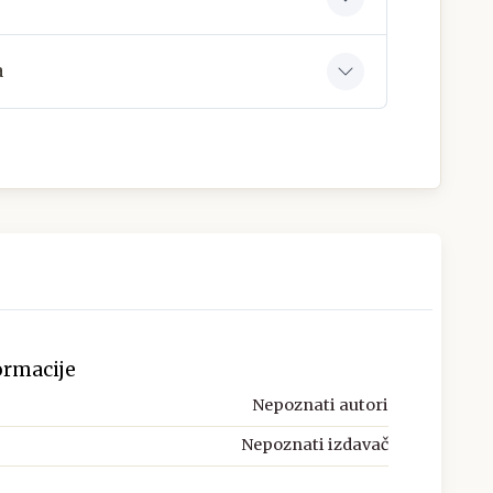
a
ormacije
Nepoznati autori
Nepoznati izdavač