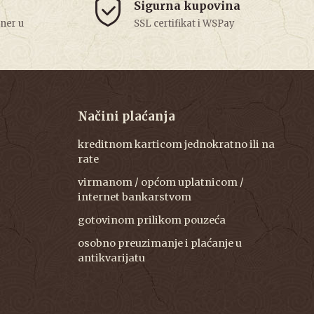
Sigurna kupovina
tner u
SSL certifikat i WSPay
Načini plaćanja
kreditnom karticom jednokratno ili na
rate
virmanom / općom uplatnicom /
internet bankarstvom
gotovinom prilikom pouzeća
osobno preuzimanje i plaćanje u
antikvarijatu