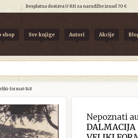
Besplatna dostava U RH za narudžbe iznad 70 €
 shop
Sve knjige
Autori
Akcije
Blo
liki-format-148
Nepoznati au
DALMACIJA
VELIKI FOR