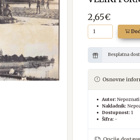
2,65€
Dod
Besplatna dost
Osnovne infor
Autor:
Nepoznati 
Nakladnik:
Nepoz
Dostupnost:
1
Šifra:
-
Opcije dostave