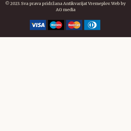
© 2023. Sva prava pridržana Antikvarijat Vremeplov. Web by
AG media