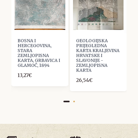
BOSNA I
GEOLOGIJSKA
D
HERCEGOVINA,
PRIJEGLEDNA
V
STARA
KARTA KRALJEVINA
1
ZEMLJOPISNA
HRVATSKE I
KARTA, GRBAVICA I
SLAVONIJE -
GLAMOČ, 1894
ZEMLJOPISNA
KARTA
13,27€
26,54€