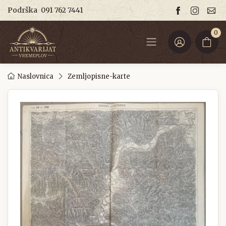
Podrška
091 762 7441
0
Naslovnica
Zemljopisne-karte