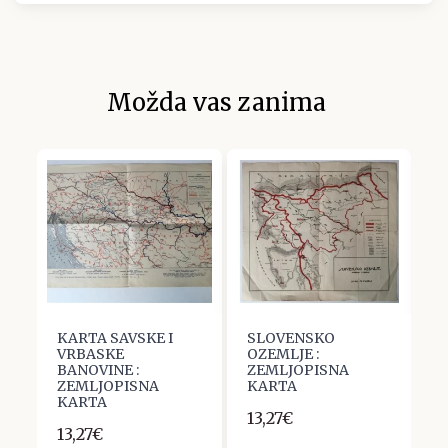
Možda vas zanima
KARTA SAVSKE I
SLOVENSKO
K
VRBASKE
OZEMLJE :
R
BANOVINE :
ZEMLJOPISNA
D
ZEMLJOPISNA
KARTA
N
KARTA
N
13,27€
13,27€
1