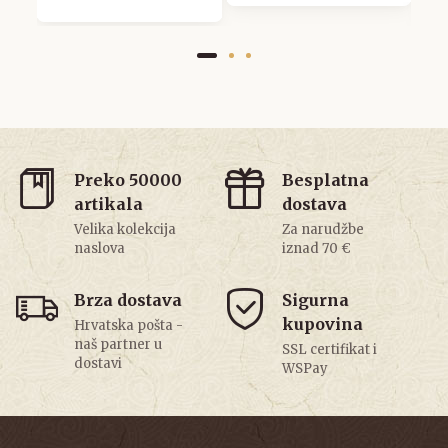
Preko 50000
Besplatna
artikala
dostava
Velika kolekcija
Za narudžbe
naslova
iznad 70 €
Brza dostava
Sigurna
kupovina
Hrvatska pošta -
naš partner u
SSL certifikat i
dostavi
WSPay