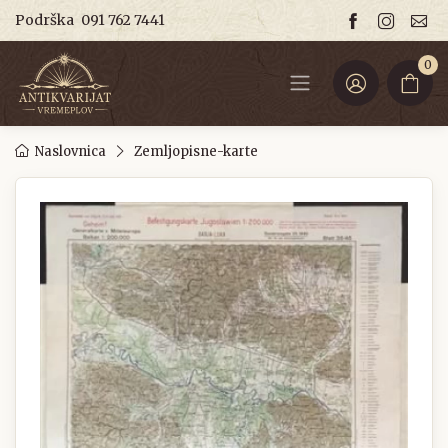
Podrška
091 762 7441
0
Naslovnica
Zemljopisne-karte