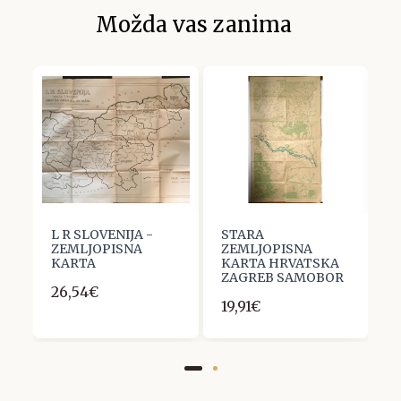
Možda vas zanima
Ć
L R SLOVENIJA -
STARA
K
ZEMLJOPISNA
ZEMLJOPISNA
-
KARTA
KARTA HRVATSKA
K
ZAGREB SAMOBOR
26,54€
1
19,91€