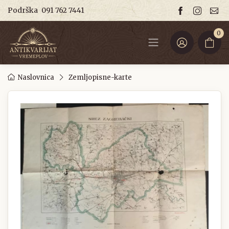
Podrška
091 762 7441
0
Naslovnica
Zemljopisne-karte