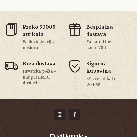
Preko 50000
Besplatna
artikala
dostava
Velika kolekcija
Za narudžbe
naslova
iznad 70 €
Brza dostava
Sigurna
kupovina
Hrvatska pošta -
naš partner u
SSL certifikat i
dostavi
WSPay
Uvjeti kupnje