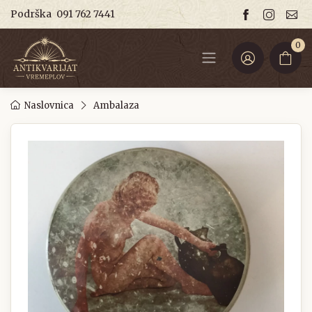
Podrška
091 762 7441
0
Naslovnica
Ambalaza