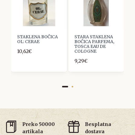
STAKLENA BOČICA
STARA STAKLENA
P
OL: CERAE
BOČICA PARFEMA,
A
-
TOSCA EAU DE
B
10,62€
COLOGNE
5
9,29€
Preko 50000
Besplatna
artikala
dostava