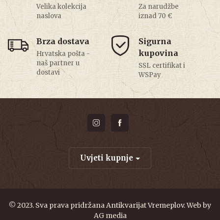
Velika kolekcija
Za narudžbe
naslova
iznad 70 €
Brza dostava
Sigurna
kupovina
Hrvatska pošta -
naš partner u
SSL certifikat i
dostavi
WSPay
Uvjeti kupnje
© 2023. Sva prava pridržana Antikvarijat Vremeplov. Web by
AG media