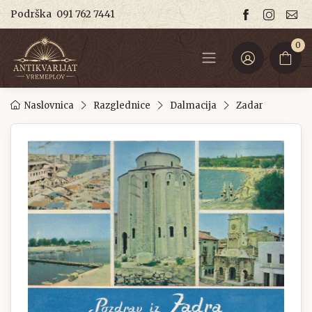
Podrška
091 762 7441
0
Naslovnica
Razglednice
Dalmacija
Zadar