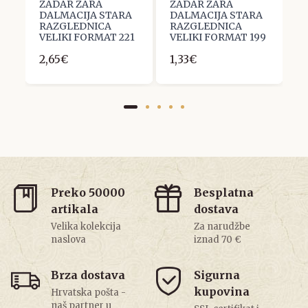
ZADAR ZARA
ZADAR ZARA
Z
A
DALMACIJA STARA
DALMACIJA STARA
D
RAZGLEDNICA
RAZGLEDNICA
R
VELIKI FORMAT 221
VELIKI FORMAT 199
V
2,65€
1,33€
2
Preko 50000
Besplatna
artikala
dostava
Velika kolekcija
Za narudžbe
naslova
iznad 70 €
Brza dostava
Sigurna
kupovina
Hrvatska pošta -
naš partner u