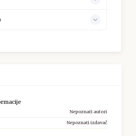
a
ormacije
Nepoznati autori
Nepoznati izdavač