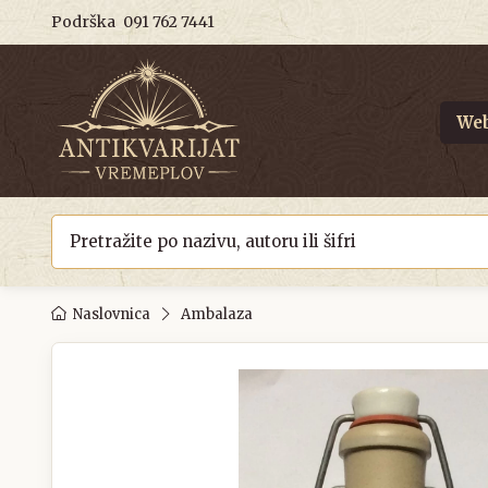
Podrška
091 762 7441
Web
Naslovnica
Ambalaza