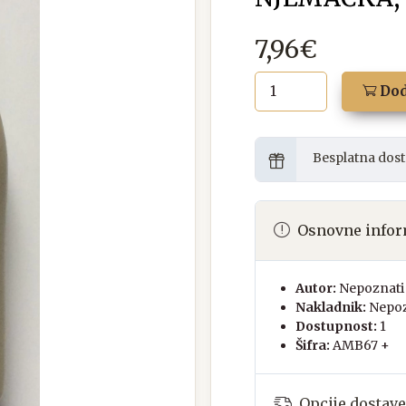
7,96€
Dod
Besplatna dost
Osnovne infor
Autor:
Nepoznati 
Nakladnik:
Nepoz
Dostupnost:
1
Šifra:
AMB67 +
Opcije dostave