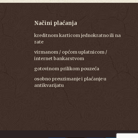
Načini plaćanja
kreditnom karticom jednokratno ili na
rate
virmanom / općom uplatnicom /
internet bankarstvom
gotovinom prilikom pouzeća
osobno preuzimanje i plaćanje u
antikvarijatu