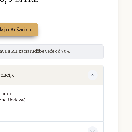
aj u Košaricu
ava u RH za narudžbe veće od 70 €
macije
autori
nati izdavač