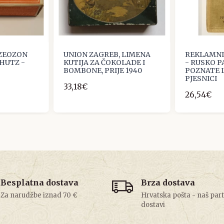
 ZEOZON
UNION ZAGREB, LIMENA
REKLAMNI
CHUTZ -
KUTIJA ZA ČOKOLADE I
- RUSKO P
BOMBONE, PRIJE 1940
POZNATE L
PJESNICI
33,18€
26,54€
Besplatna dostava
Brza dostava
Za narudžbe iznad 70 €
Hrvatska pošta - naš par
dostavi