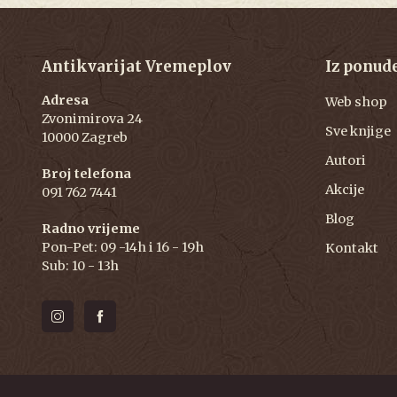
Antikvarijat Vremeplov
Iz ponud
Adresa
Web shop
Zvonimirova 24
Sve knjige
10000 Zagreb
Autori
Broj telefona
Akcije
091 762 7441
Blog
Radno vrijeme
Pon-Pet: 09 -14h i 16 - 19h
Kontakt
Sub: 10 - 13h