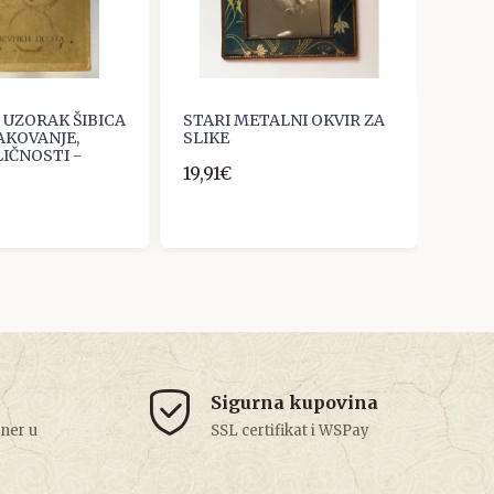
 UZORAK ŠIBICA
STARI METALNI OKVIR ZA
AKOVANJE,
SLIKE
IČNOSTI -
19,91€
Sigurna kupovina
tner u
SSL certifikat i WSPay