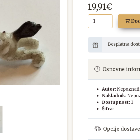
19,91€
Dod
Besplatna dost
Osnovne infor
Autor:
Nepoznati 
Nakladnik:
Nepoz
Dostupnost:
1
Šifra:
-
Opcije dostave