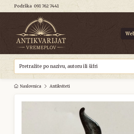
Podrška
091 762 7441
Web
Naslovnica
Antikviteti