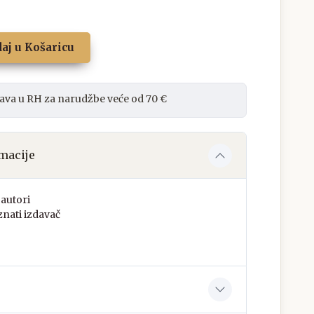
aj u Košaricu
ava u RH za narudžbe veće od 70 €
macije
autori
nati izdavač