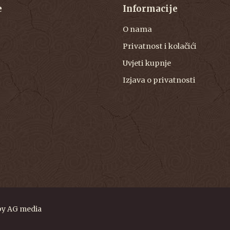
e
Informacije
O nama
Privatnost i kolačići
Uvjeti kupnje
Izjava o privatnosti
by
AG media