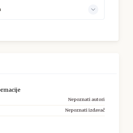
a
ormacije
Nepoznati autori
Nepoznati izdavač