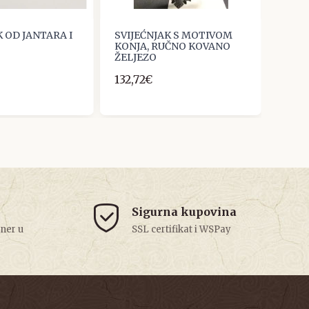
K OD JANTARA I
SVIJEĆNJAK S MOTIVOM
KONJA, RUČNO KOVANO
ŽELJEZO
132,72€
Sigurna kupovina
tner u
SSL certifikat i WSPay