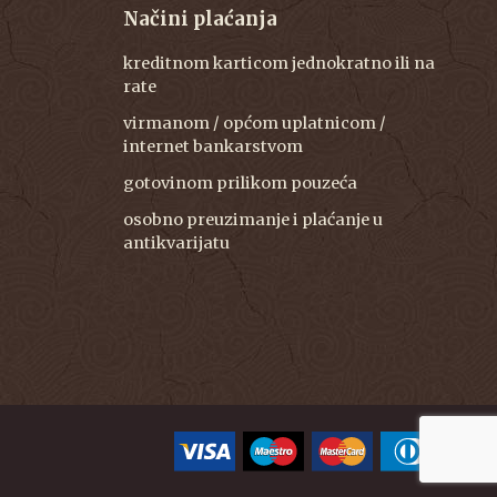
Načini plaćanja
kreditnom karticom jednokratno ili na
rate
virmanom / općom uplatnicom /
internet bankarstvom
gotovinom prilikom pouzeća
osobno preuzimanje i plaćanje u
antikvarijatu