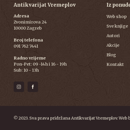
Antikvarijat Vremeplov
Iz ponud
Adresa
Web shop
Zvonimirova 24
Sve knjige
10000 Zagreb
Autori
Broj telefona
Akcije
091 762 7441
Blog
Radno vrijeme
Pon-Pet: 09 -14h i 16 - 19h
Kontakt
Sub: 10 - 13h
© 2023. Sva prava pridržana Antikvarijat Vremeplov. Web 