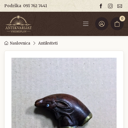
Podrška
091 762 7441
0
Naslovnica
Antikviteti