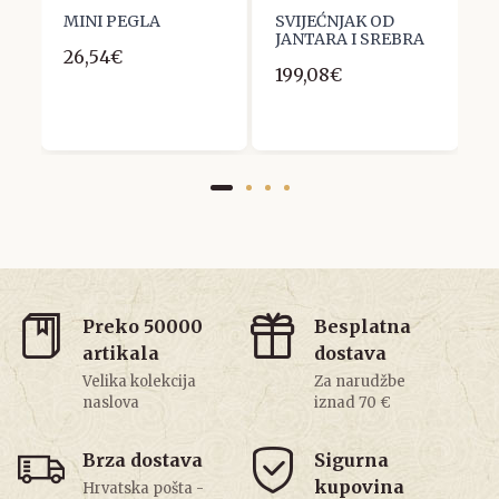
-
MINI PEGLA
SVIJEĆNJAK OD
R
JANTARA I SREBRA
26,54€
1
199,08€
Preko 50000
Besplatna
artikala
dostava
Velika kolekcija
Za narudžbe
naslova
iznad 70 €
Brza dostava
Sigurna
kupovina
Hrvatska pošta -