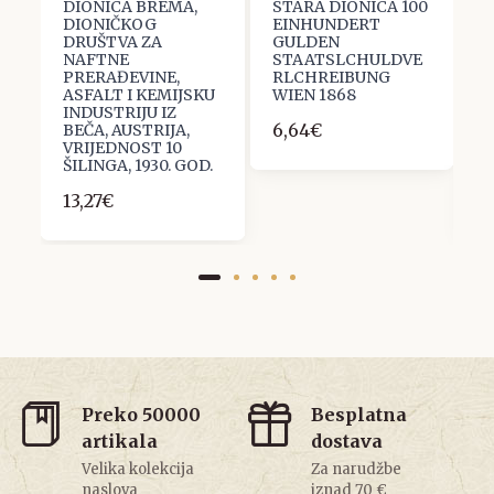
DIONICA BREMA,
STARA DIONICA 100
R
DIONIČKOG
EINHUNDERT
D
U
DRUŠTVA ZA
GULDEN
D
NAFTNE
STAATSLCHULDVE
T
PRERAĐEVINE,
RLCHREIBUNG
A
ASFALT I KEMIJSKU
WIEN 1868
R
INDUSTRIJU IZ
R
6,64€
BEČA, AUSTRIJA,
B
VRIJEDNOST 10
V
ŠILINGA, 1930. GOD.
R
13,27€
1
Preko 50000
Besplatna
artikala
dostava
Velika kolekcija
Za narudžbe
naslova
iznad 70 €