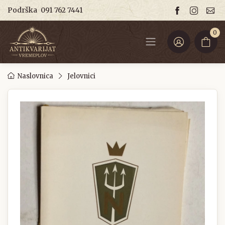
Podrška
091 762 7441
0
Naslovnica
Jelovnici