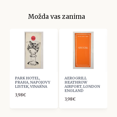
Možda vas zanima
PARK HOTEL,
AEROGRILL
J
PRAHA, NAPOJOVY
HEATHROW
G
LISTEK, VINARNA
AIRPORT, LONDON
Z
ENGLAND
3,98€
1
3,98€