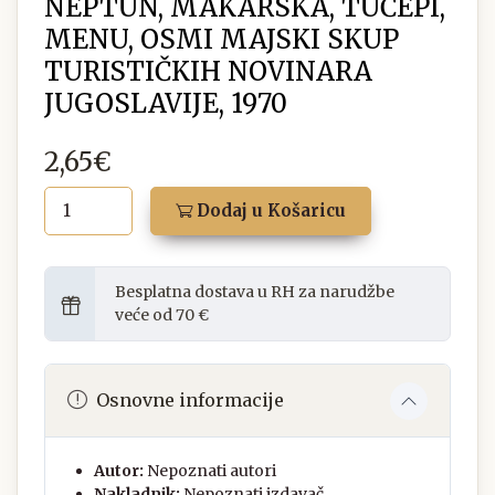
NEPTUN, MAKARSKA, TUČEPI,
MENU, OSMI MAJSKI SKUP
TURISTIČKIH NOVINARA
JUGOSLAVIJE, 1970
2,65€
Dodaj u Košaricu
Besplatna dostava u RH za narudžbe
veće od 70 €
Osnovne informacije
Autor:
Nepoznati autori
Nakladnik:
Nepoznati izdavač