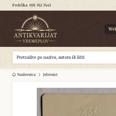
Podrška
091 762 7441
Web
Naslovnica
Jelovnici