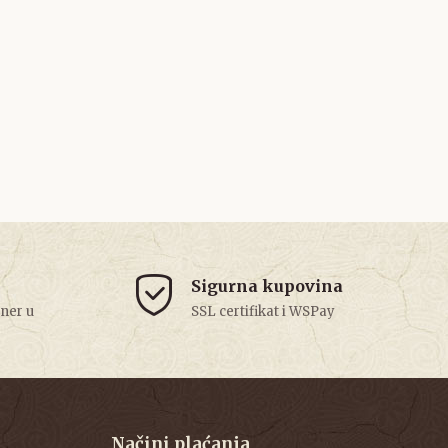
Sigurna kupovina
tner u
SSL certifikat i WSPay
Načini plaćanja