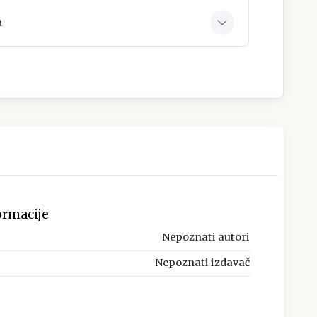
a
ormacije
Nepoznati autori
Nepoznati izdavač