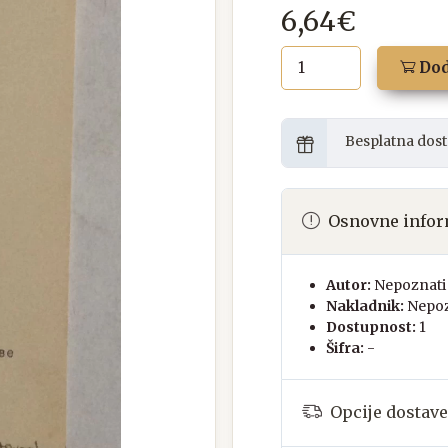
6,64€
Dod
Besplatna dost
Osnovne infor
Autor:
Nepoznati 
Nakladnik:
Nepoz
Dostupnost:
1
Šifra:
-
Opcije dostave