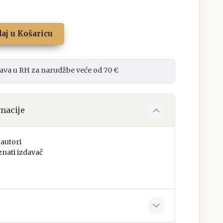
aj u Košaricu
ava u RH za narudžbe veće od 70 €
macije
autori
nati izdavač