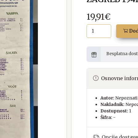
19,91€
Dod
Besplatna dost
Osnovne infor
Autor:
Nepoznati 
Nakladnik:
Nepoz
Dostupnost:
1
Šifra:
-
Opcije dostave