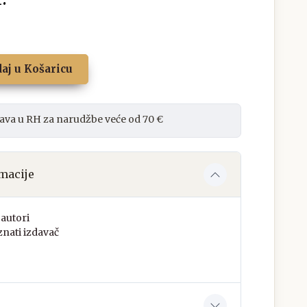
aj u Košaricu
ava u RH za narudžbe veće od 70 €
macije
autori
nati izdavač