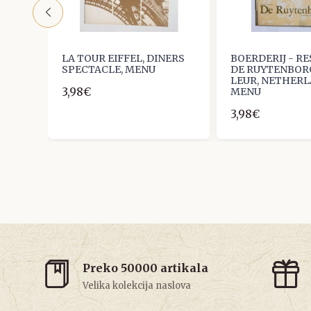
AC,
LA TOUR EIFFEL, DINERS
BOERDERIJ - R
SPECTACLE, MENU
DE RUYTENBOR
LEUR, NETHERL
3,98€
MENU
3,98€
Preko 50000 artikala
Velika kolekcija naslova