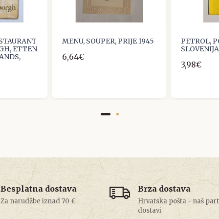
ESTAURANT
MENU, SOUPER, PRIJE 1945
PETROL, 
GH, ETTEN
SLOVENIJA
6,64€
ANDS,
3,98€
Besplatna dostava
Brza dostava
Za narudžbe iznad 70 €
Hrvatska pošta - naš par
dostavi