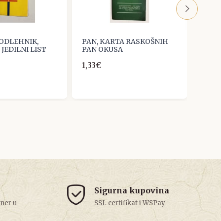
PODLEHNIK,
PAN, KARTA RASKOŠNIH
LEON
 JEDILNI LIST
PAN OKUSA
MEN
1,33€
5,31€
Sigurna kupovina
tner u
SSL certifikat i WSPay