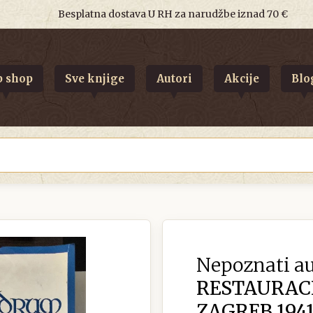
Besplatna dostava U RH za narudžbe iznad 70 €
 shop
Sve knjige
Autori
Akcije
Blo
Nepoznati au
RESTAURACI
ZAGREB 1941