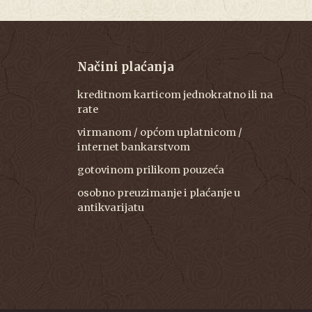
Načini plaćanja
kreditnom karticom jednokratno ili na
rate
virmanom / općom uplatnicom /
internet bankarstvom
gotovinom prilikom pouzeća
osobno preuzimanje i plaćanje u
antikvarijatu