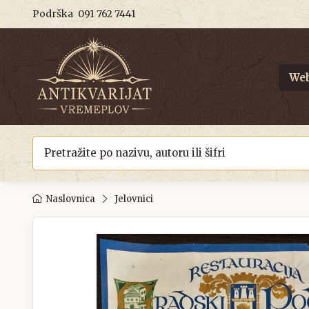
Podrška
091 762 7441
Web
Naslovnica
Jelovnici