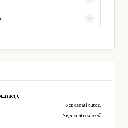
a
ormacije
Nepoznati autori
Nepoznati izdavač