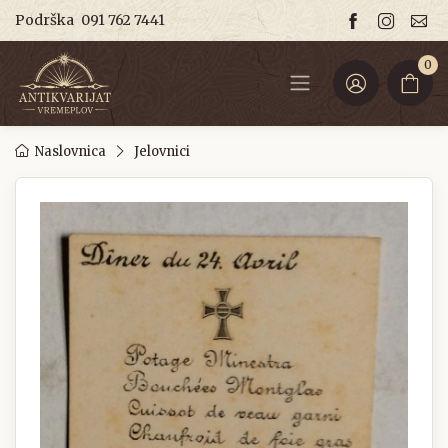
Podrška
091 762 7441
0
Naslovnica
Jelovnici