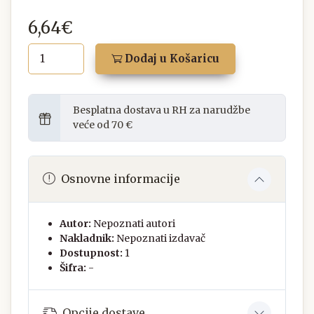
6,64€
Dodaj u Košaricu
Besplatna dostava u RH za narudžbe
veće od 70 €
Osnovne informacije
Autor:
Nepoznati autori
Nakladnik:
Nepoznati izdavač
Dostupnost:
1
Šifra:
-
Opcije dostave