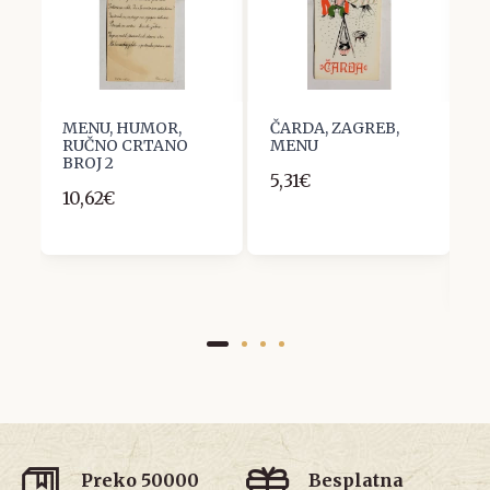
A
MENU, HUMOR,
ČARDA, ZAGREB,
H
B,
RUČNO CRTANO
MENU
M
BROJ 2
T
5,31€
O
10,62€
T
N
J
2
Preko 50000
Besplatna