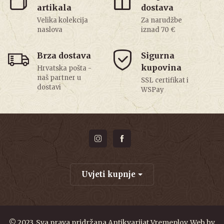
artikala
dostava
Velika kolekcija
Za narudžbe
naslova
iznad 70 €
Brza dostava
Sigurna
kupovina
Hrvatska pošta -
naš partner u
SSL certifikat i
dostavi
WSPay
Uvjeti kupnje
© 2023. Sva prava pridržana Antikvarijat Vremeplov. Web by