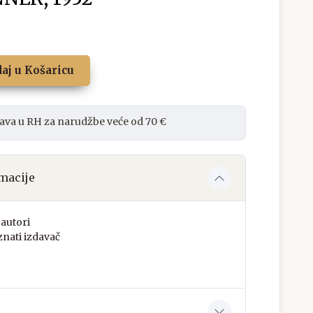
aj u Košaricu
ava u RH za narudžbe veće od 70 €
macije
autori
nati izdavač