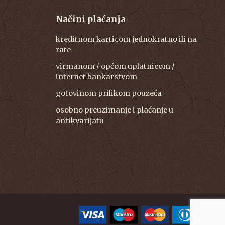
Načini plaćanja
kreditnom karticom jednokratno ili na
rate
virmanom / općom uplatnicom /
internet bankarstvom
gotovinom prilikom pouzeća
osobno preuzimanje i plaćanje u
antikvarijatu