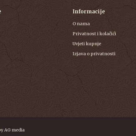
e
Informacije
O nama
Privatnost i kolačići
Uvjeti kupnje
Izjava o privatnosti
by
AG media