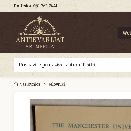
Podrška
091 762 7441
Web
Naslovnica
Jelovnici