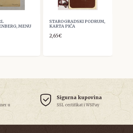
RL
STAROGRADSKI PODRUM,
NBERG, MENU
KARTA PIĆA
2,65€
Sigurna kupovina
tner u
SSL certifikat i WSPay