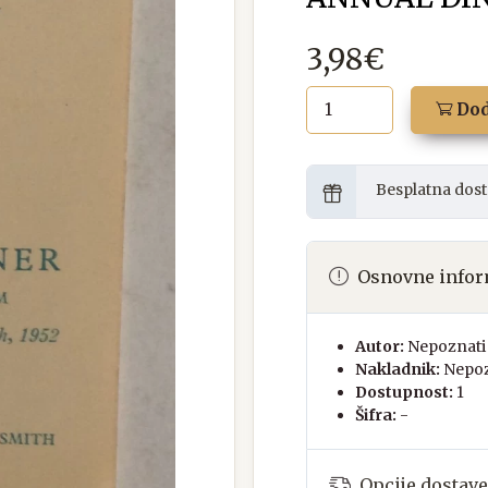
3,98€
Dod
Besplatna dost
Osnovne infor
Autor:
Nepoznati 
Nakladnik:
Nepoz
Dostupnost:
1
Šifra:
-
Opcije dostave