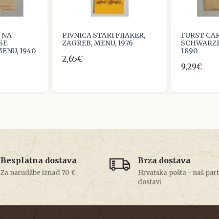
 NA
PIVNICA STARI FIJAKER,
FURST CA
SE
ZAGREB, MENU, 1976
SCHWARZE
ENU, 1940
1890
2,65€
9,29€
Besplatna dostava
Brza dostava
Za narudžbe iznad 70 €
Hrvatska pošta - naš par
dostavi