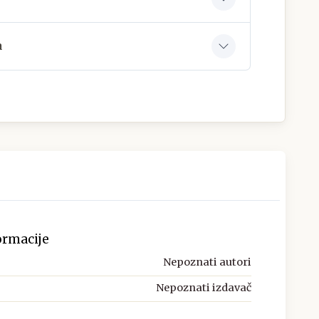
a
ormacije
Nepoznati autori
Nepoznati izdavač