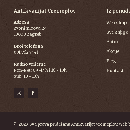
Antikvarijat Vremeplov
Iz ponud
Adresa
Web shop
Zvonimirova 24
Sve knjige
10000 Zagreb
Autori
Broj telefona
Akcije
091 762 7441
Blog
Radno vrijeme
Pon-Pet: 09 -14h i 16 - 19h
Kontakt
Sub: 10 - 13h
© 2023. Sva prava pridržana Antikvarijat Vremeplov. Web 