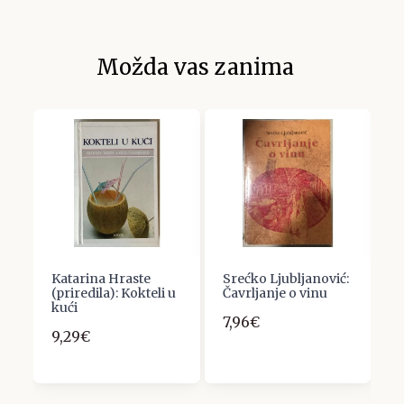
Možda vas zanima
n
Katarina Hraste
Srećko Ljubljanović:
V
(priredila): Kokteli u
Čavrljanje o vinu
I
kući
E
7,96€
M
9,29€
1
1