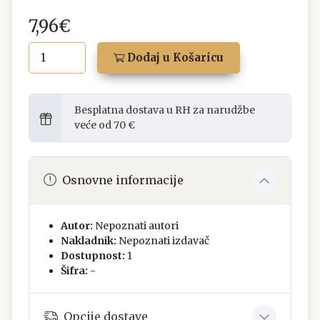
7,96€
Dodaj u Košaricu
Besplatna dostava u RH za narudžbe
veće od 70 €
Osnovne informacije
Autor:
Nepoznati autori
Nakladnik:
Nepoznati izdavač
Dostupnost:
1
Šifra:
-
Opcije dostave