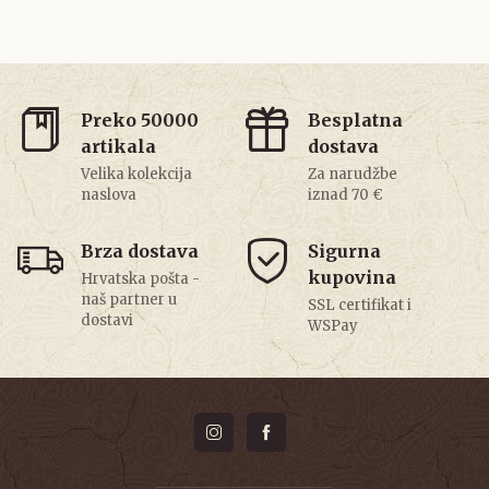
Preko 50000
Besplatna
artikala
dostava
Velika kolekcija
Za narudžbe
naslova
iznad 70 €
Brza dostava
Sigurna
kupovina
Hrvatska pošta -
naš partner u
SSL certifikat i
dostavi
WSPay