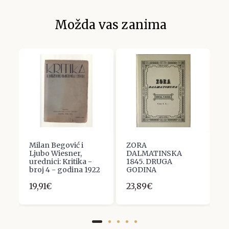
Možda vas zanima
d.
Milan Begović i
ZORA
J
Ljubo Wiesner,
DALMATINSKA
u
urednici: Kritika -
1845. DRUGA
4
broj 4 - godina 1922
GODINA
1
19,91€
23,89€