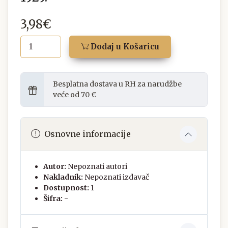
3,98€
Dodaj u Košaricu
Besplatna dostava u RH za narudžbe
veće od 70 €
Osnovne informacije
Autor:
Nepoznati autori
Nakladnik:
Nepoznati izdavač
Dostupnost:
1
Šifra:
-