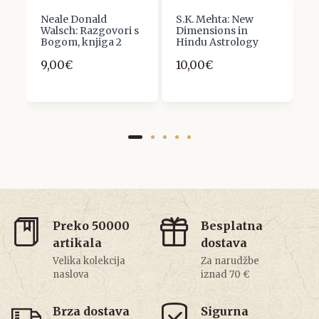
Neale Donald
S.K. Mehta: New
F
Walsch: Razgovori s
Dimensions in
A
Bogom, knjiga 2
Hindu Astrology
s
9,00€
10,00€
1
Preko 50000
Besplatna
artikala
dostava
Velika kolekcija
Za narudžbe
naslova
iznad 70 €
Brza dostava
Sigurna