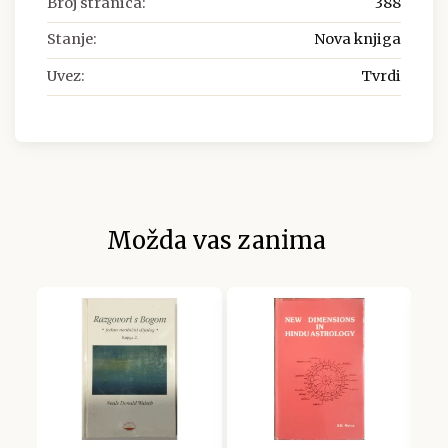
Broj stranica:
388
Stanje:
Nova knjiga
Uvez:
Tvrdi
Možda vas zanima