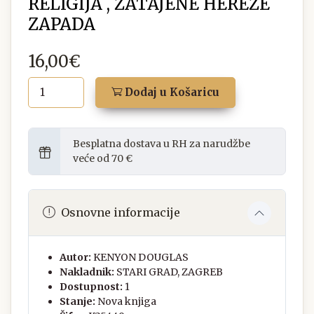
RELIGIJA , ZATAJENE HEREZE
ZAPADA
16,00€
Dodaj u Košaricu
Besplatna dostava u RH za narudžbe
veće od 70 €
Osnovne informacije
Autor:
KENYON DOUGLAS
Nakladnik:
STARI GRAD, ZAGREB
Dostupnost:
1
Stanje:
Nova knjiga