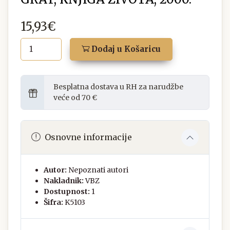
15,93€
Dodaj u Košaricu
Besplatna dostava u RH za narudžbe
veće od 70 €
Osnovne informacije
Autor:
Nepoznati autori
Nakladnik:
VBZ
Dostupnost:
1
Šifra:
K5103