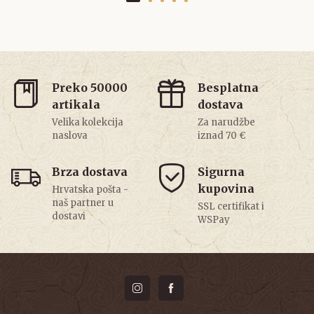
Preko 50000
Besplatna
artikala
dostava
Velika kolekcija
Za narudžbe
naslova
iznad 70 €
Brza dostava
Sigurna
kupovina
Hrvatska pošta -
naš partner u
SSL certifikat i
dostavi
WSPay