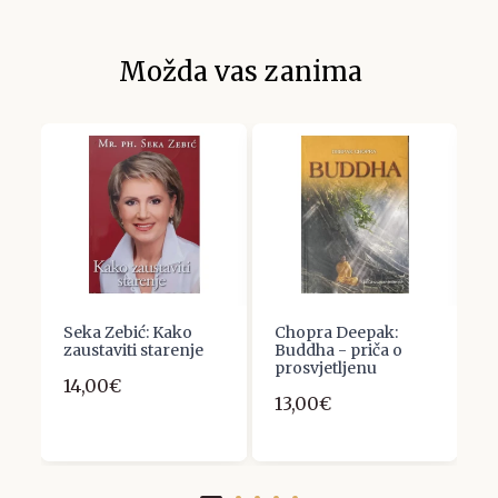
Možda vas zanima
:
Seka Zebić: Kako
Chopra Deepak:
S
zaustaviti starenje
Buddha - priča o
O
prosvjetljenu
14,00€
5
13,00€