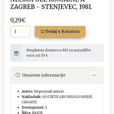
ZAGREB - STENJEVEC, 1981.
9,29€
Dodaj u Košaricu
Besplatna dostava u RH za narudžbe
veće od 70 €
Osnovne informacije
Autor:
Nepoznati autori
Nakladnik:
SOCIETE ARCHEOLOGIQUE
CROATE
Dostupnost:
1
Šifra:
K4676