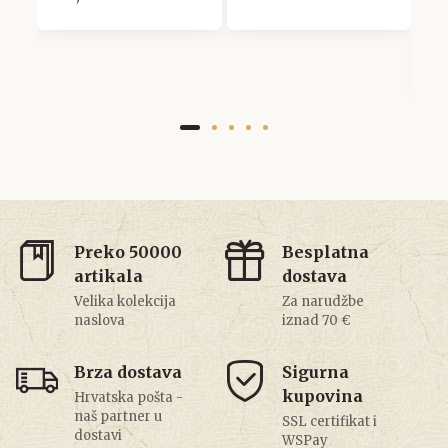
H
S
3
Preko 50000
Besplatna
artikala
dostava
Velika kolekcija
Za narudžbe
naslova
iznad 70 €
Brza dostava
Sigurna
kupovina
Hrvatska pošta -
naš partner u
SSL certifikat i
dostavi
WSPay