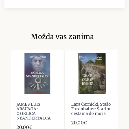
Možda vas zanima
JAMES LUIS
Lara Černicki, Stašo
D
ARSUAGA :
Forenbaher: Starim
G
OGRLICA
cestama do mora
K
NEANDERTALCA
G
20,00€
P
20,00€
K