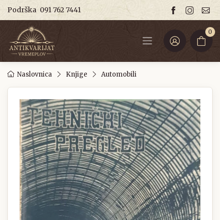
Podrška
091 762 7441
0
Naslovnica
Knjige
Automobili