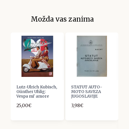
Možda vas zanima
Lutz-Ulrich Kubisch,
STATUT AUTO-
J
ew
Günther Uhlig:
MOTO SAVEZA
m
Vespa mi' amore
JUGOSLAVIJE
m
u
25,00€
3,98€
u
r
1