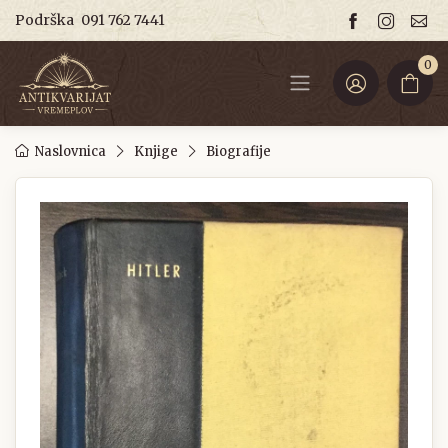
Podrška
091 762 7441
0
Naslovnica
Knjige
Biografije