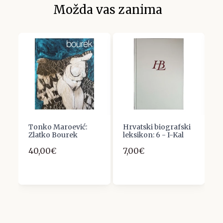
Možda vas zanima
Tonko Maroević:
Hrvatski biografski
Z
Zlatko Bourek
leksikon: 6 - I-Kal
st
40,00€
7,00€
3