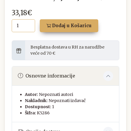
33,18€
Dodaj u Košaricu
Besplatna dostava u RH za narudžbe
veće od 70 €
Osnovne informacije
Autor:
Nepoznati autori
Nakladnik:
Nepoznati izdavač
Dostupnost:
1
Šifra:
K5286