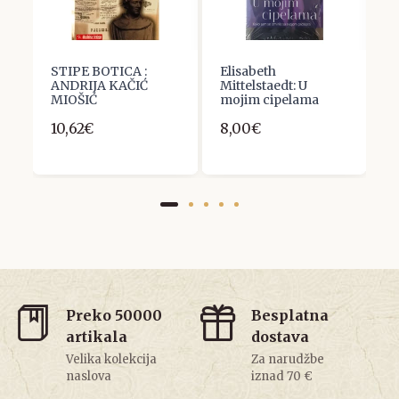
STIPE BOTICA :
Elisabeth
A
ANDRIJA KAČIĆ
Mittelstaedt: U
I
MIOŠIĆ
mojim cipelama
B
10,62€
8,00€
1
Preko 50000
Besplatna
artikala
dostava
Velika kolekcija
Za narudžbe
naslova
iznad 70 €