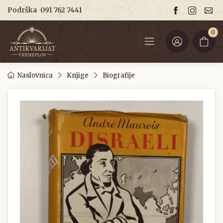
Podrška
091 762 7441
0
Naslovnica
Knjige
Biografije