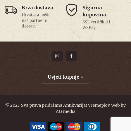
Brza dostava
Sigurna
kupovina
Hrvatska pošta -
naš partner u
SSL certifikat i
dostavi
WSPay
Uvjeti kupnje
© 2023. Sva prava pridržana Antikvarijat Vremeplov. Web by
AG media