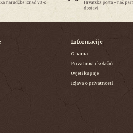
Za narudžbe iznad 70 €
Hrvatska pošta - naš par
dostavi
e
Informacije
O nama
Privatnost i kolačići
Uvjeti kupnje
Izjava o privatnosti