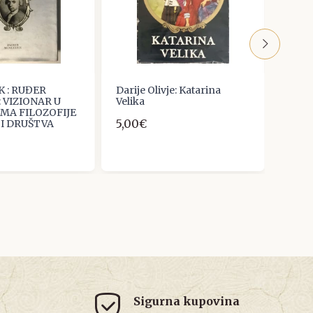
K : RUĐER
Darije Olivje: Katarina
Stros
: VIZIONAR U
Velika
god. 
MA FILOZOFIJE
5,00€
26,5
I DRUŠTVA
Sigurna kupovina