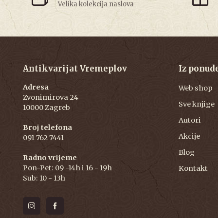
Velika kolekcija naslova
Antikvarijat Vremeplov
Iz ponud
Adresa
Web shop
Zvonimirova 24
Sve knjige
10000 Zagreb
Autori
Broj telefona
Akcije
091 762 7441
Blog
Radno vrijeme
Pon-Pet: 09 -14h i 16 - 19h
Kontakt
Sub: 10 - 13h