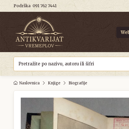
Podrška
091 762 7441
Web
Naslovnica
Knjige
Biografije