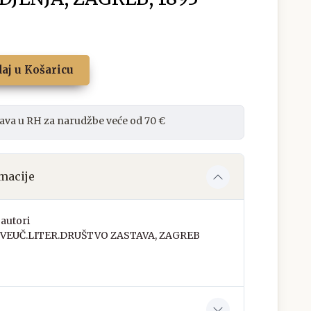
aj u Košaricu
ava u RH za narudžbe veće od 70 €
macije
autori
SVEUČ.LITER.DRUŠTVO ZASTAVA, ZAGREB