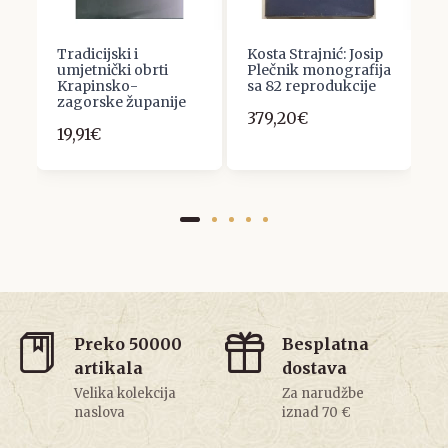
Tradicijski i
Kosta Strajnić: Josip
Č
umjetnički obrti
Plečnik monografija
a
1
Krapinsko-
sa 82 reprodukcije
M
zagorske županije
379,20€
9
19,91€
Preko 50000
Besplatna
artikala
dostava
Velika kolekcija
Za narudžbe
naslova
iznad 70 €