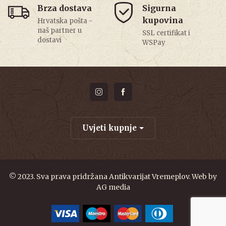
Brza dostava
Sigurna
kupovina
Hrvatska pošta -
naš partner u
SSL certifikat i
dostavi
WSPay
Uvjeti kupnje
© 2023. Sva prava pridržana Antikvarijat Vremeplov. Web by
AG media