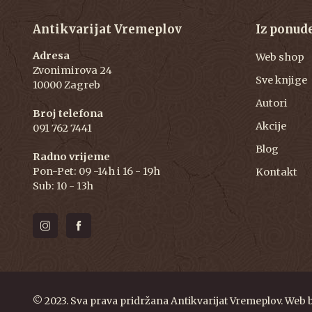
Antikvarijat Vremeplov
Iz ponud
Adresa
Web shop
Zvonimirova 24
Sve knjige
10000 Zagreb
Autori
Broj telefona
Akcije
091 762 7441
Blog
Radno vrijeme
Pon-Pet: 09 -14h i 16 - 19h
Kontakt
Sub: 10 - 13h
© 2023. Sva prava pridržana Antikvarijat Vremeplov. Web 