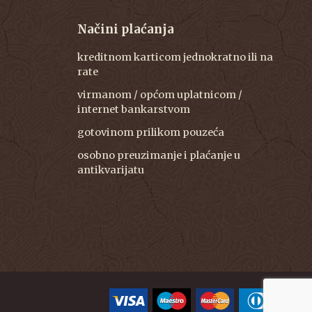
Načini plaćanja
kreditnom karticom jednokratno ili na
rate
virmanom / općom uplatnicom /
internet bankarstvom
gotovinom prilikom pouzeća
osobno preuzimanje i plaćanje u
antikvarijatu