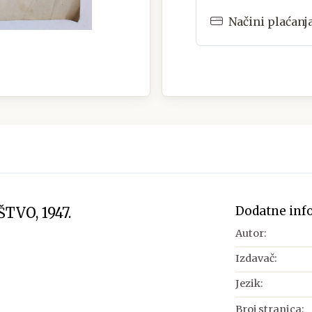
Načini plaćanj
Dodatne inf
VO, 1947.
Autor:
Izdavač:
Jezik:
Broj stranica: