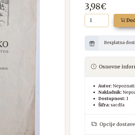
3,98€
Dod
Besplatna dost
Osnovne infor
Autor:
Nepoznati 
Nakladnik:
Nepoz
Dostupnost:
1
Šifra:
sacdfa
Opcije dostave