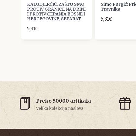
KALUDJERČIĆ, ZAŠTO SMO
Simo Purgić: Pri
,
PROTIV GRANICE NA DRINI
Travnika
KI
I PROTIV CEPANJA BOSNE I
5,31€
ODINA
HERCEGOVINE, SEPARAT
7
5,31€
Preko 50000 artikala
Velika kolekcija naslova