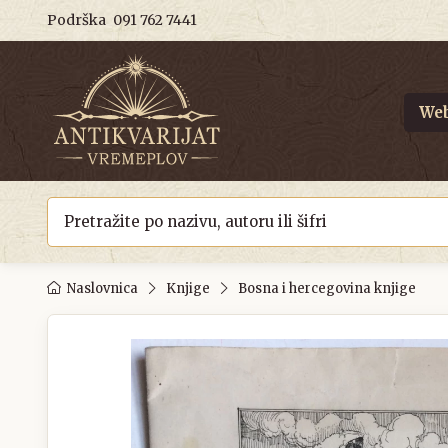
Podrška
091 762 7441
Web
Naslovnica
Knjige
Bosna i hercegovina knjige