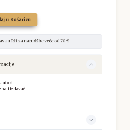
aj u Košaricu
ava u RH za narudžbe veće od 70 €
macije
autori
nati izdavač