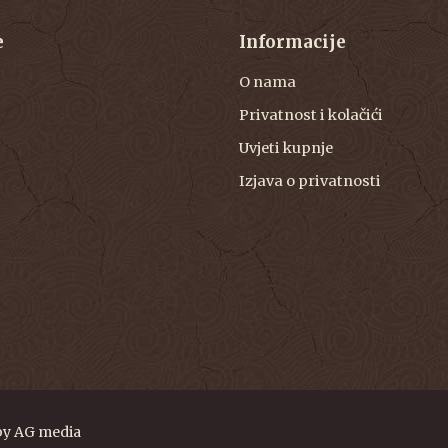
e
Informacije
O nama
Privatnost i kolačići
Uvjeti kupnje
Izjava o privatnosti
by
AG media