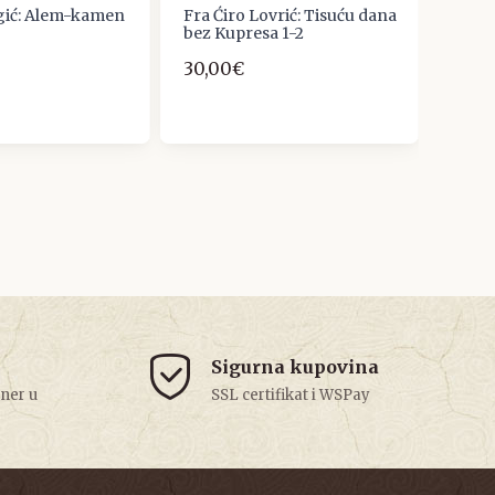
gić: Alem-kamen
Fra Ćiro Lovrić: Tisuću dana
DRAG
bez Kupresa 1-2
MLAD
SARA
30,00€
26,5
Sigurna kupovina
tner u
SSL certifikat i WSPay