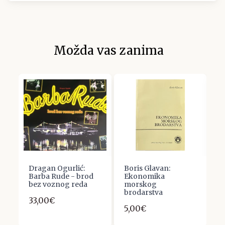
Možda vas zanima
Dragan Ogurlić:
Boris Glavan:
T
Barba Rude - brod
Ekonomika
2
bez voznog reda
morskog
brodarstva
33,00€
5,00€