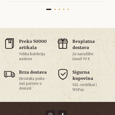
Preko 50000
Besplatna
artikala
dostava
Velika kolekcija
Za narudžbe
naslova
iznad 70 €
Brza dostava
Sigurna
kupovina
Hrvatska pošta -
naš partner u
SSL certifikat i
dostavi
WSPay