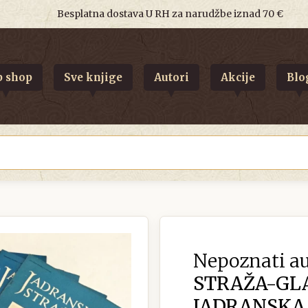
Besplatna dostava U RH za narudžbe iznad 70 €
 shop
Sve knjige
Autori
Akcije
Blo
Nepoznati au
STRAŽA-GL
JADRANSKA