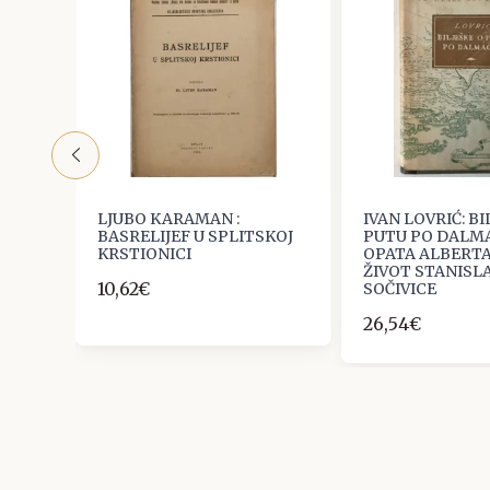
litu
LJUBO KARAMAN :
IVAN LOVRIĆ: BI
BASRELIJEF U SPLITSKOJ
PUTU PO DALMA
KRSTIONICI
OPATA ALBERTA
ŽIVOT STANISL
10,62€
SOČIVICE
26,54€