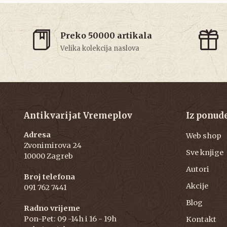
Preko 50000 artikala
Velika kolekcija naslova
Antikvarijat Vremeplov
Iz ponud
Adresa
Web shop
Zvonimirova 24
Sve knjige
10000 Zagreb
Autori
Broj telefona
Akcije
091 762 7441
Blog
Radno vrijeme
Pon-Pet: 09 -14h i 16 - 19h
Kontakt