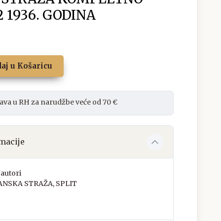
2 1936. GODINA
aj u Košaricu
ava u RH za narudžbe veće od 70 €
macije
autori
ANSKA STRAŽA, SPLIT