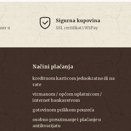
Sigurna kupovina
tner u
SSL certifikat i WSPay
Načini plaćanja
kreditnom karticom jednokratno ili na
rate
virmanom / općom uplatnicom /
internet bankarstvom
gotovinom prilikom pouzeća
osobno preuzimanje i plaćanje u
antikvarijatu