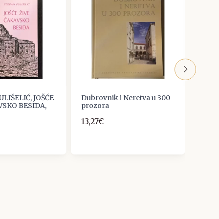
ULIŠELIĆ, JOŠĆE
Dubrovnik i Neretva u 300
Marij
VSKO BESIDA,
prozora
Prva 
13,27€
10,0