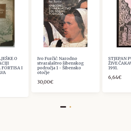
LJEŠKE O
Ivo Furčić: Narodno
STJEPAN P
CIJI
stvaralaštvo šibenskog
ŽIVE ČAKA
 FORTISA I
područja 1 - Šibensko
1991.
AVA
otočje
6,64€
30,00€