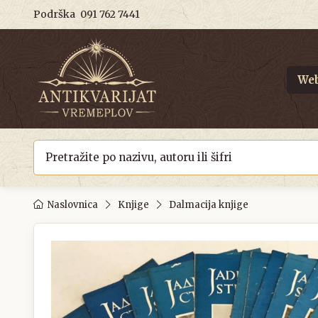
Podrška
091 762 7441
Web
Naslovnica
Knjige
Dalmacija knjige