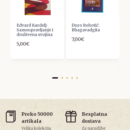
Edvard Kardelj:
Đuro Robotić:
M
Samoupravljanje i
Bhagavadgita
K
društvena svojina
f
7,00€
o
5,00€
H
k
9
Preko 50000
Besplatna
artikala
dostava
Velika kolekcija
Za narudžbe