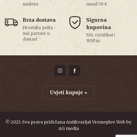
naslova
iznad 70 €
Brza dostava
Sigurna
kupovina
Hrvatska pošta -
naš partner u
SSL certifikat i
dostavi
WSPay
Uvjeti kupnje
© 2023. Sva prava pridržana Antikvarijat Vremeplov. Web by
AG media