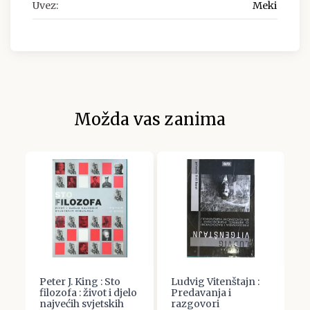
Uvez:
Meki
Možda vas zanima
Peter J. King : Sto
Ludvig Vitenštajn :
F
filozofa : život i djelo
Predavanja i
E
najvećih svjetskih
razgovori