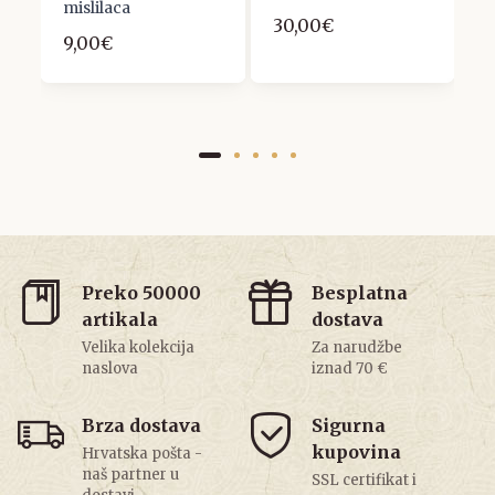
6
mislilaca
30,00€
9,00€
Preko 50000
Besplatna
artikala
dostava
Velika kolekcija
Za narudžbe
naslova
iznad 70 €
Brza dostava
Sigurna
kupovina
Hrvatska pošta -
naš partner u
SSL certifikat i