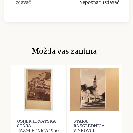
Izdavač:
Nepoznati izdavač
Možda vas zanima
OSIJEK HRVATSKA
STARA
Ž
.
STARA
RAZGLEDNICA
R
RAZGLEDNICA 1950
VINKOVCI
O