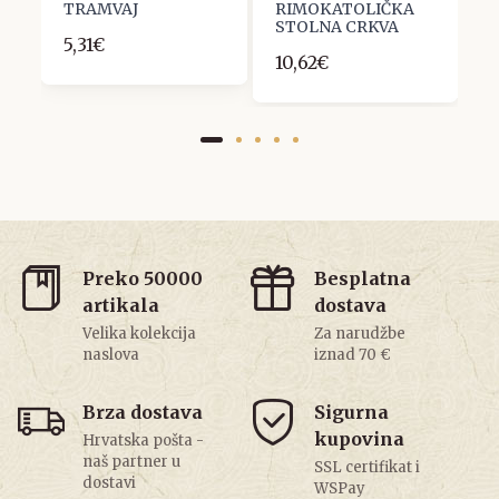
TRAMVAJ
RIMOKATOLIČKA
P
STOLNA CRKVA
R
5,31€
10,62€
1
Preko 50000
Besplatna
artikala
dostava
Velika kolekcija
Za narudžbe
naslova
iznad 70 €
Brza dostava
Sigurna
kupovina
Hrvatska pošta -
naš partner u
SSL certifikat i
dostavi
WSPay