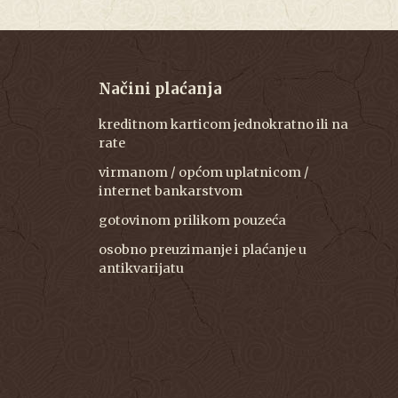
Načini plaćanja
kreditnom karticom jednokratno ili na
rate
virmanom / općom uplatnicom /
internet bankarstvom
gotovinom prilikom pouzeća
osobno preuzimanje i plaćanje u
antikvarijatu