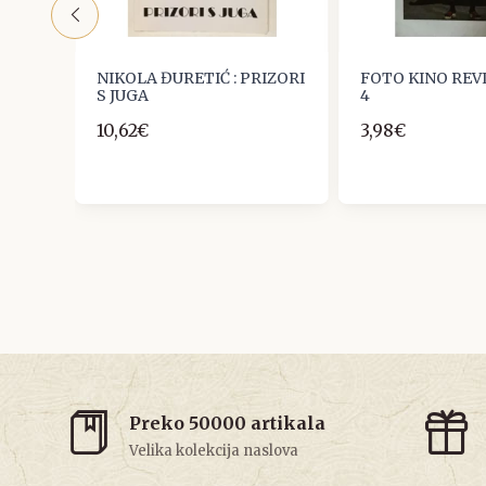
GREB
NIKOLA ĐURETIĆ : PRIZORI
FOTO KINO REVI
S JUGA
4
10,62€
3,98€
Preko 50000 artikala
Velika kolekcija naslova