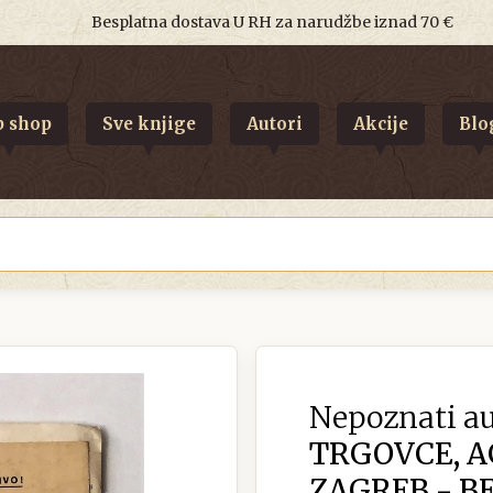
Besplatna dostava U RH za narudžbe iznad 70 €
 shop
Sve knjige
Autori
Akcije
Blo
Nepoznati au
TRGOVCE, AG
ZAGREB - B