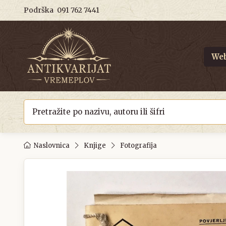
Podrška
091 762 7441
Web
Naslovnica
Knjige
Fotografija