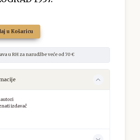
aj u Košaricu
ava u RH za narudžbe veće od 70 €
macije
autori
nati izdavač