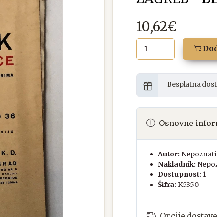
10,62€
Dod
Besplatna dost
Osnovne infor
Autor:
Nepoznati 
Nakladnik:
Nepoz
Dostupnost:
1
Šifra:
K5350
Opcije dostave