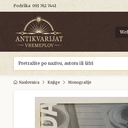
Podrška
091 762 7441
Web
Naslovnica
Knjige
Monografije