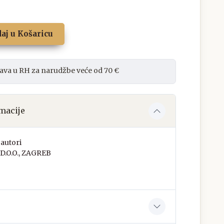
aj u Košaricu
ava u RH za narudžbe veće od 70 €
macije
autori
.D.O.O., ZAGREB