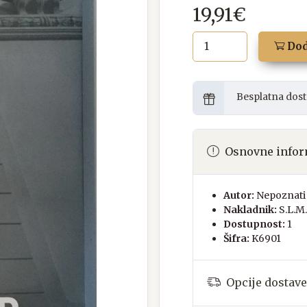
19,91€
Dod
Besplatna dost
Osnovne infor
Autor:
Nepoznati 
Nakladnik:
S.L.M
Dostupnost:
1
Šifra:
K6901
Opcije dostave