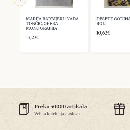
MARIJA BARBIJERI : NADA
DESETE GODINA
FIJA
TONČIĆ, OPERA
BOLI
MONOGRAFIJA
10,62€
13,27€
Preko 50000 artikala
Velika kolekcija naslova