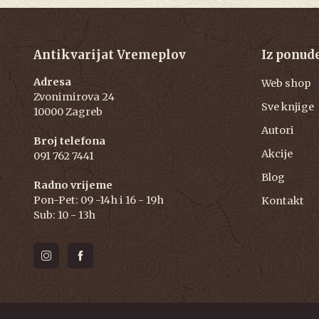
Antikvarijat Vremeplov
Iz ponud
Adresa
Web shop
Zvonimirova 24
Sve knjige
10000 Zagreb
Autori
Broj telefona
Akcije
091 762 7441
Blog
Radno vrijeme
Pon-Pet: 09 -14h i 16 - 19h
Kontakt
Sub: 10 - 13h