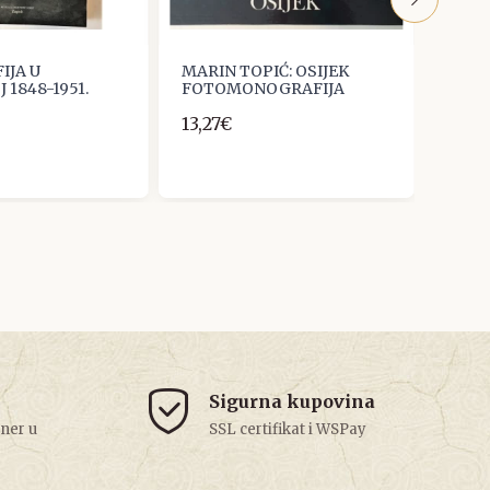
IJA U
MARIN TOPIĆ: OSIJEK
BARI
 1848-1951.
FOTOMONOGRAFIJA
SISK
13,27€
17,25
Sigurna kupovina
tner u
SSL certifikat i WSPay