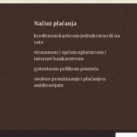
Načini plaćanja
kreditnom karticom jednokratno ili na
rate
virmanom / općom uplatnicom /
internet bankarstvom
gotovinom prilikom pouzeća
osobno preuzimanje i plaćanje u
antikvarijatu