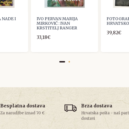
 NADE I
IVO PERVAN MARIJA
FOTOGRAF
MIRKOVIĆ : IVAN
HRVATSKOJ
KRSTITELJ RANGER
39,82€
33,18€
Besplatna dostava
Brza dostava
Za narudžbe iznad 70 €
Hrvatska pošta - naš par
dostavi