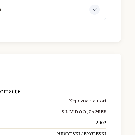
a
ormacije
Nepoznati autori
S.L.M.D.O.O., ZAGREB
:
2002
HRVATSKI / ENGLESKI