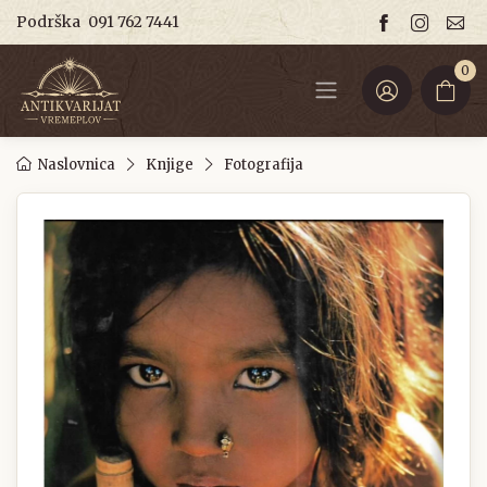
Podrška
091 762 7441
0
Naslovnica
Knjige
Fotografija