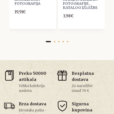
FOTOGRAFIJA
FOTOGRAFIJE ,
o
KATALOG IZLOŽBE
f
19,91€
3,98€
1
Preko 50000
Besplatna
artikala
dostava
Velika kolekcija
Za narudžbe
naslova
iznad 70 €
Brza dostava
Sigurna
kupovina
Hrvatska pošta -