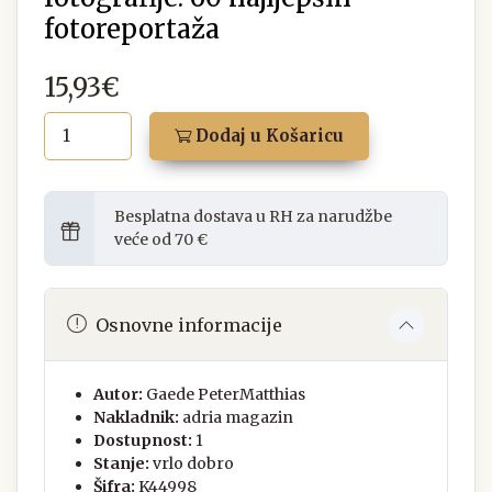
fotoreportaža
15,93€
Dodaj u Košaricu
Besplatna dostava u RH za narudžbe
veće od 70 €
Osnovne informacije
Autor:
Gaede PeterMatthias
Nakladnik:
adria magazin
Dostupnost:
1
Stanje:
vrlo dobro
Šifra:
K44998