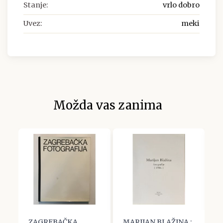
Stanje:
vrlo dobro
Uvez:
meki
Možda vas zanima
K
ZAGREBAČKA
MARIJAN BLAŽINA :
J