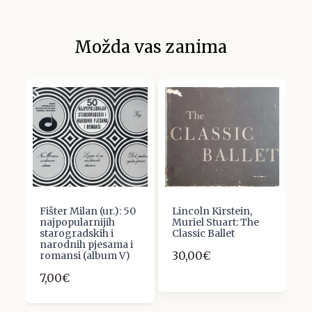
Možda vas zanima
Fišter Milan (ur.): 50
Lincoln Kirstein,
M
najpopularnijih
Muriel Stuart: The
T
starogradskih i
Classic Ballet
1
narodnih pjesama i
30,00€
romansi (album V)
7,00€