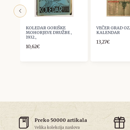
ita.
KOLEDAR GORIŠKE
VEČER GRAD OZA
MOHORJEVE DRUŽBE ,
KALENDAR
1932.,
13,27€
10,62€
Preko 50000 artikala
Velika kolekcija naslova