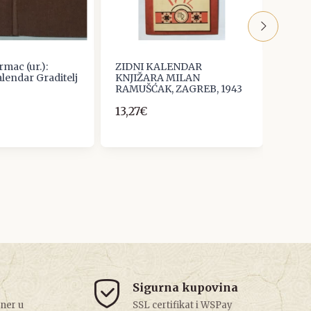
rmac (ur.):
ZIDNI KALENDAR
DANI
lendar Graditelj
KNJIŽARA MILAN
LJET
RAMUŠĆAK, ZAGREB, 1943
KNJI
SV. 
13,27€
PRES
10,6
Sigurna kupovina
tner u
SSL certifikat i WSPay