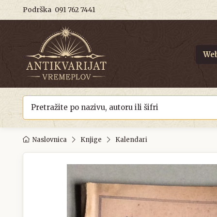
Podrška
091 762 7441
Web
Naslovnica
Knjige
Kalendari