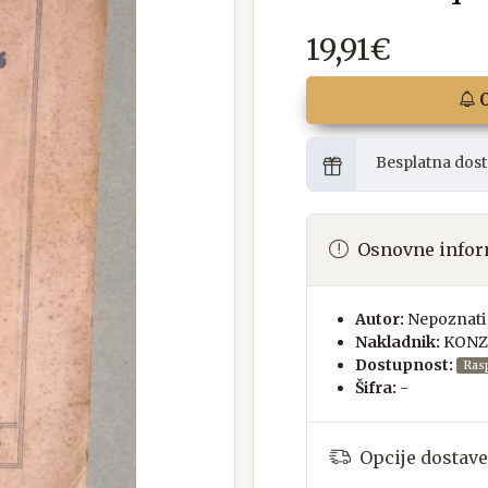
19,91€
O
Besplatna dost
Osnovne infor
Autor:
Nepoznati 
Nakladnik:
KONZ
Dostupnost:
Ras
Šifra:
-
Opcije dostave