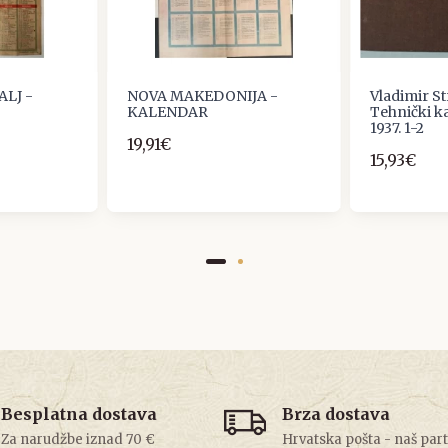
LJ -
NOVA MAKEDONIJA -
Vladimir St
KALENDAR
Tehnički ka
1937. 1-2
19,91€
15,93€
Besplatna dostava
Brza dostava
Za narudžbe iznad 70 €
Hrvatska pošta - naš par