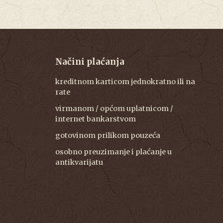
Načini plaćanja
kreditnom karticom jednokratno ili na
rate
virmanom / općom uplatnicom /
internet bankarstvom
gotovinom prilikom pouzeća
osobno preuzimanje i plaćanje u
antikvarijatu