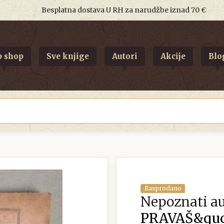
Besplatna dostava U RH za narudžbe iznad 70 €
 shop
Sve knjige
Autori
Akcije
Blo
Rasprodano
Nepoznati au
PRAVAŠ&quot