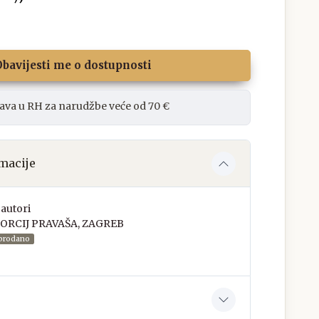
bavijesti me o dostupnosti
ava u RH za narudžbe veće od 70 €
macije
autori
ORCIJ PRAVAŠA, ZAGREB
prodano