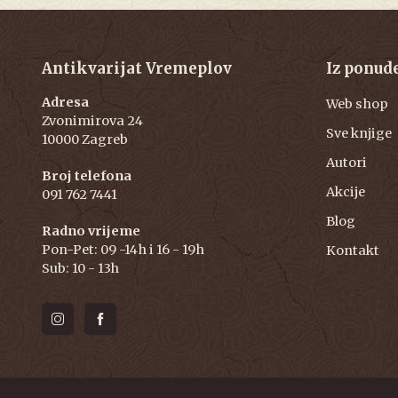
Antikvarijat Vremeplov
Iz ponud
Adresa
Web shop
Zvonimirova 24
Sve knjige
10000 Zagreb
Autori
Broj telefona
Akcije
091 762 7441
Blog
Radno vrijeme
Pon-Pet: 09 -14h i 16 - 19h
Kontakt
Sub: 10 - 13h