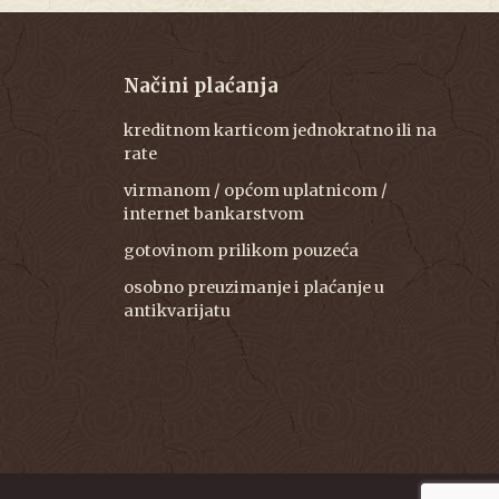
Načini plaćanja
kreditnom karticom jednokratno ili na
rate
virmanom / općom uplatnicom /
internet bankarstvom
gotovinom prilikom pouzeća
osobno preuzimanje i plaćanje u
antikvarijatu