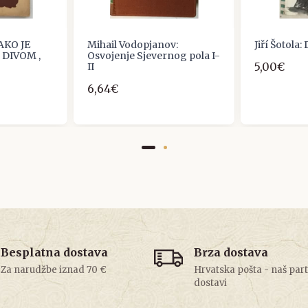
KAKO JE
Mihail Vodopjanov:
Jiří Šotola
 DIVOM ,
Osvojenje Sjevernog pola I-
5,00€
II
6,64€
Besplatna dostava
Brza dostava
Za narudžbe iznad 70 €
Hrvatska pošta - naš par
dostavi