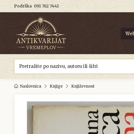
Podrška
091 762 7441
Web
Naslovnica
Knjige
Književnost