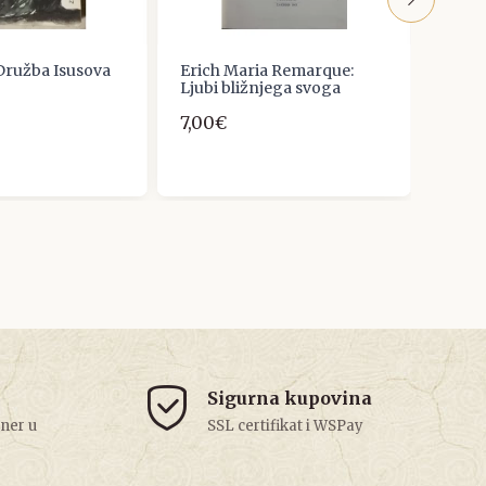
: Družba Isusova
Erich Maria Remarque:
ENES 
Ljubi bližnjega svoga
SMJE
7,00€
7,00
Sigurna kupovina
tner u
SSL certifikat i WSPay