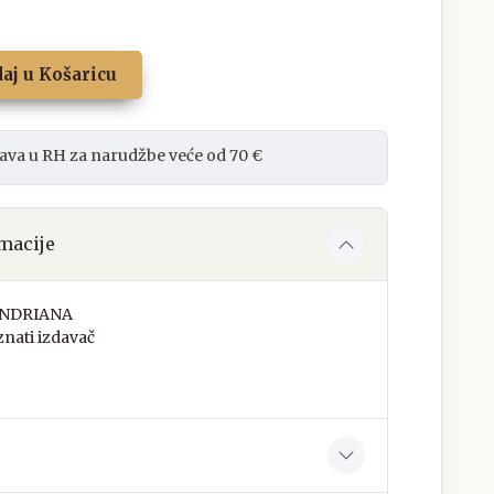
aj u Košaricu
ava u RH za narudžbe veće od 70 €
macije
ANDRIANA
nati izdavač