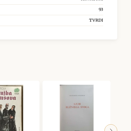
93
TVRDI