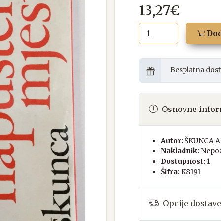
13,27€
Dod
Besplatna dost
Osnovne infor
Autor:
ŠKUNCA 
Nakladnik:
Nepoz
Dostupnost:
1
Šifra:
K8191
Opcije dostave