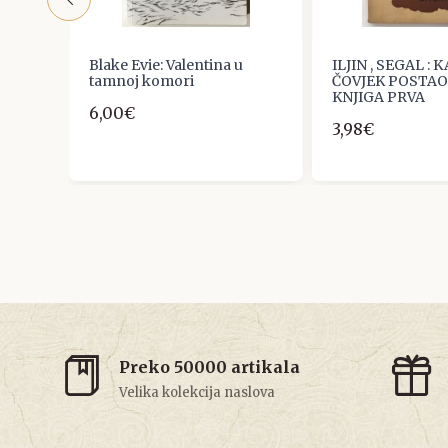
ke
Blake Evie: Valentina u
ILJIN , SEGAL : 
tamnoj komori
ČOVJEK POSTAO
KNJIGA PRVA
6,00€
3,98€
Preko 50000 artikala
Velika kolekcija naslova