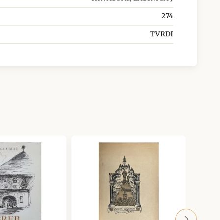
274
TVRDI