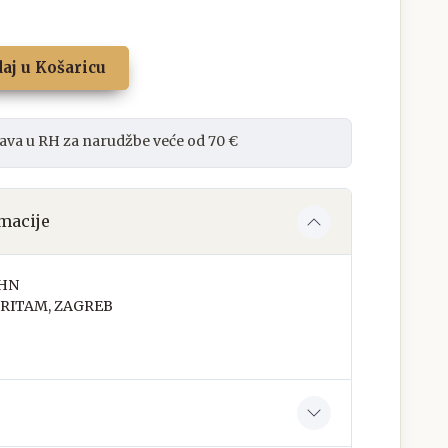
aj u Košaricu
ava u RH za narudžbe veće od 70 €
macije
OHN
RITAM, ZAGREB