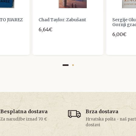
ITO JUAREZ
Chad Taylor: Zabušant
Sergije Gl
Gornji gra
6,64€
6,00€
Besplatna dostava
Brza dostava
Za narudžbe iznad 70 €
Hrvatska pošta - naš par
dostavi