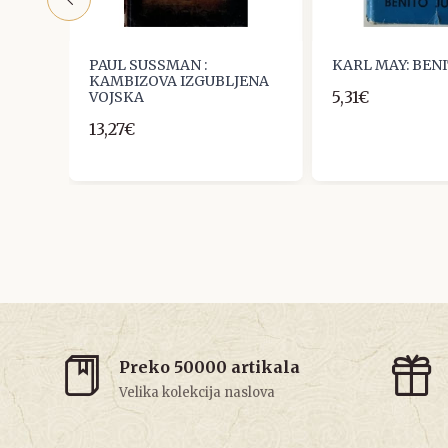
og
PAUL SUSSMAN :
KARL MAY: BEN
KAMBIZOVA IZGUBLJENA
5,31€
VOJSKA
13,27€
Preko 50000 artikala
Velika kolekcija naslova