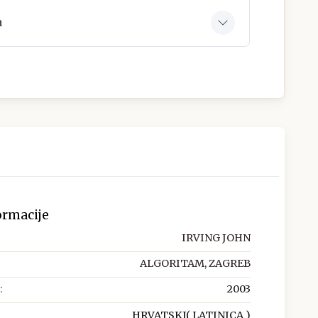
a
ormacije
IRVING JOHN
ALGORITAM, ZAGREB
:
2003
HRVATSKI( LATINICA )