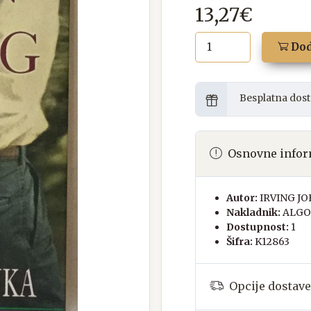
13,27€
Dod
Besplatna dost
Osnovne infor
Autor:
IRVING J
Nakladnik:
ALGO
Dostupnost:
1
Šifra:
K12863
Opcije dostave