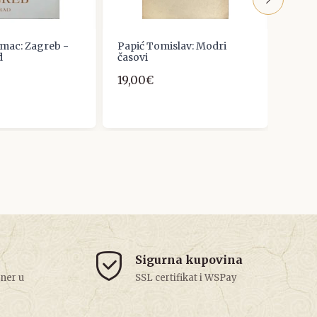
umac: Zagreb -
Papić Tomislav: Modri
HRVA
d
časovi
PJES
19,00€
13,27
Sigurna kupovina
tner u
SSL certifikat i WSPay