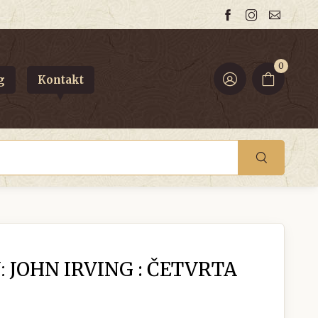
0
g
Kontakt
:
JOHN IRVING : ČETVRTA