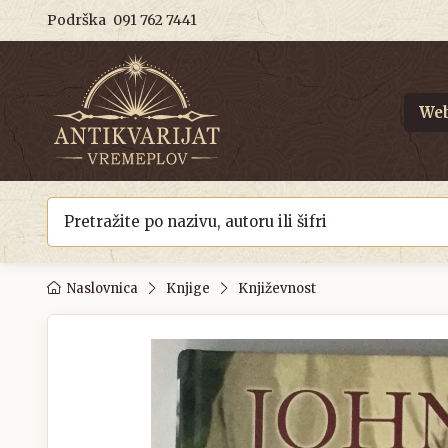
Podrška
091 762 7441
Web
Naslovnica
Knjige
Književnost