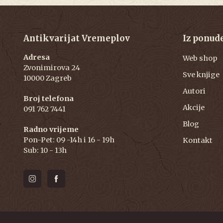
Antikvarijat Vremeplov
Iz ponud
Adresa
Web shop
Zvonimirova 24
Sve knjige
10000 Zagreb
Autori
Broj telefona
Akcije
091 762 7441
Blog
Radno vrijeme
Pon-Pet: 09 -14h i 16 - 19h
Kontakt
Sub: 10 - 13h