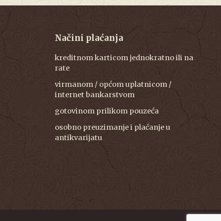
Načini plaćanja
kreditnom karticom jednokratno ili na
rate
virmanom / općom uplatnicom /
internet bankarstvom
gotovinom prilikom pouzeća
osobno preuzimanje i plaćanje u
antikvarijatu