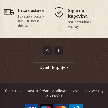
Brza dostava
Sigurna
kupovina
Hrvatska pošta -
naš partner u
SSL certifikat i
dostavi
WSPay
Uvjeti kupnje
© 2023. Sva prava pridržana Antikvarijat Vremeplov. Web by
AG media