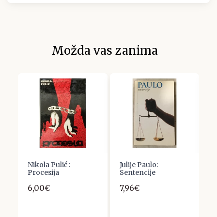
Možda vas zanima
Nikola Pulić :
Julije Paulo:
K
Procesija
Sentencije
N
II
6,00€
7,96€
1