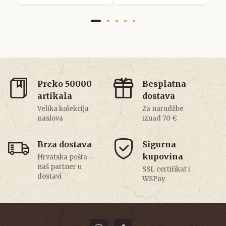
Preko 50000
Besplatna
artikala
dostava
Velika kolekcija
Za narudžbe
naslova
iznad 70 €
Brza dostava
Sigurna
kupovina
Hrvatska pošta -
naš partner u
SSL certifikat i
dostavi
WSPay