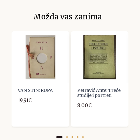
Možda vas zanima
 :
VAN STIN: RUPA
Petravić Ante: Treće
L
studije i portreti
S
19,91€
8,00€
6