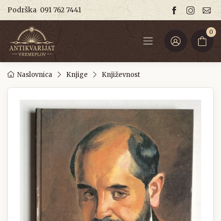
Podrška
091 762 7441
0
Naslovnica
Knjige
Književnost