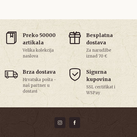
Preko 50000
Besplatna
artikala
dostava
Velika kolekcija
Za narudžbe
naslova
iznad 70 €
Brza dostava
Sigurna
kupovina
Hrvatska pošta -
naš partner u
SSL certifikat i
dostavi
WSPay