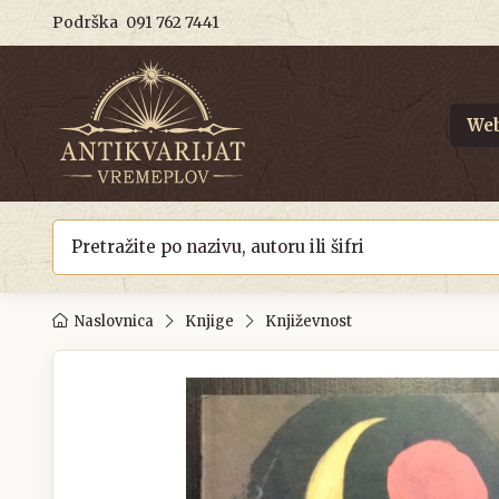
Podrška
091 762 7441
Web
Naslovnica
Knjige
Književnost