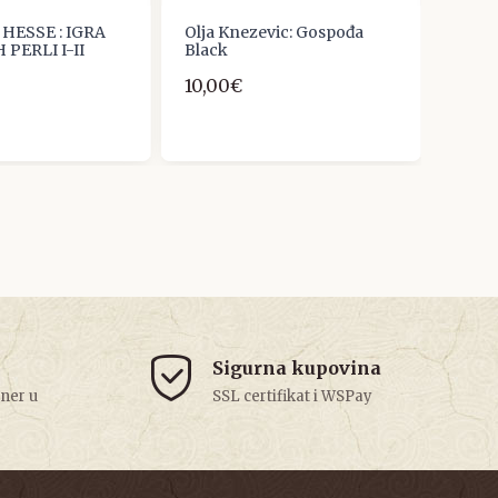
HESSE : IGRA
Olja Knezevic: Gospođa
Victo
PERLI I-II
Black
12,0
10,00€
Sigurna kupovina
tner u
SSL certifikat i WSPay