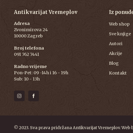
Antikvarijat Vremeplov
Iz ponud
Adresa
Web shop
Zvonimirova 24
Sve knjige
10000 Zagreb
Autori
Broj telefona
Akcije
091 762 7441
Blog
Radno vrijeme
Pon-Pet: 09 -14h i 16 - 19h
Kontakt
Sub: 10 - 13h
© 2023. Sva prava pridržana Antikvarijat Vremeplov. Web 