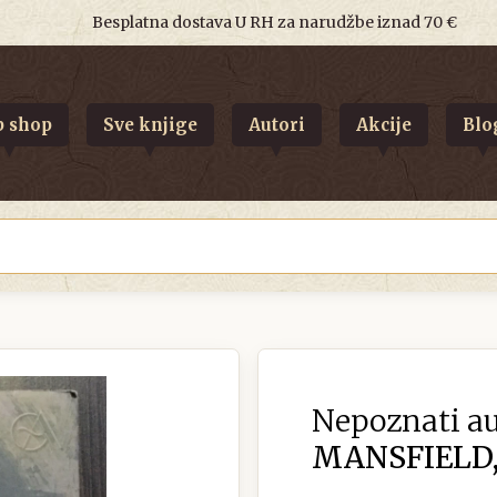
Besplatna dostava U RH za narudžbe iznad 70 €
 shop
Sve knjige
Autori
Akcije
Blo
Nepoznati au
MANSFIELD,