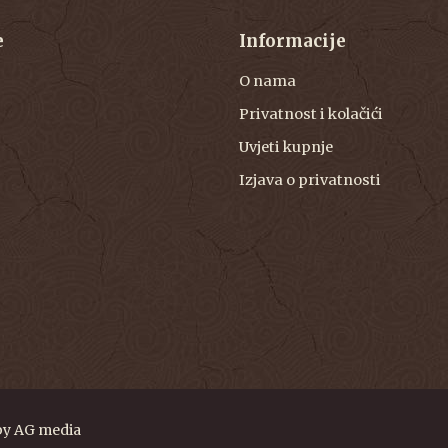
e
Informacije
O nama
Privatnost i kolačići
Uvjeti kupnje
Izjava o privatnosti
by
AG media