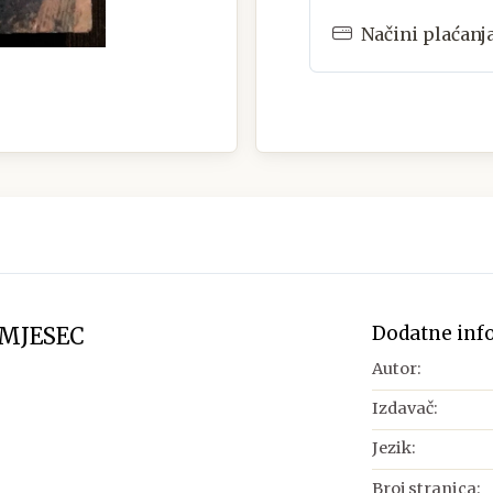
Načini plaćanj
Dodatne inf
 MJESEC
Autor:
Izdavač:
Jezik:
Broj stranica: