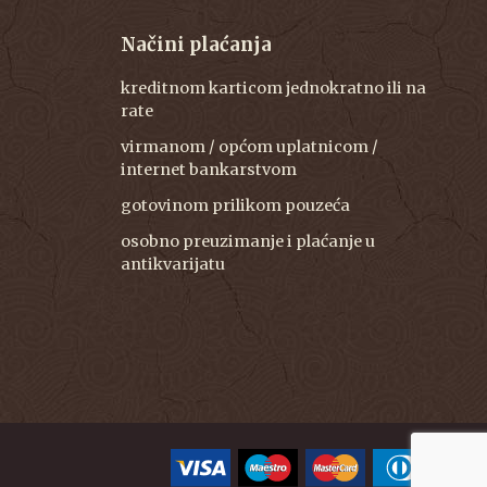
Načini plaćanja
kreditnom karticom jednokratno ili na
rate
virmanom / općom uplatnicom /
internet bankarstvom
gotovinom prilikom pouzeća
osobno preuzimanje i plaćanje u
antikvarijatu