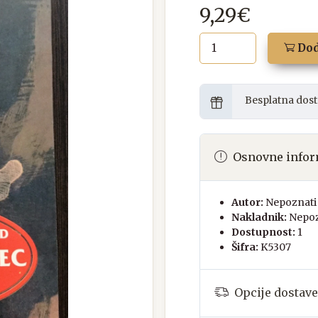
9,29€
Dod
Besplatna dost
Osnovne infor
Autor:
Nepoznati 
Nakladnik:
Nepoz
Dostupnost:
1
Šifra:
K5307
Opcije dostave