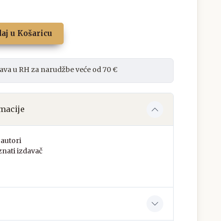
aj u Košaricu
ava u RH za narudžbe veće od 70 €
macije
autori
nati izdavač