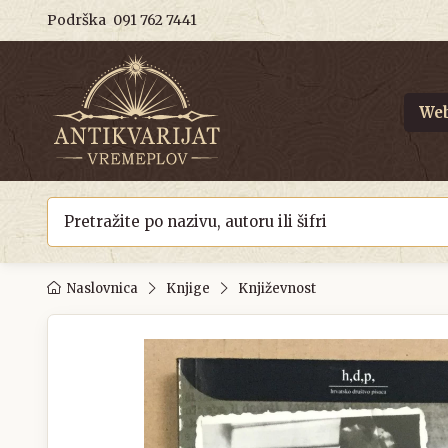
Podrška
091 762 7441
Web
Naslovnica
Knjige
Književnost