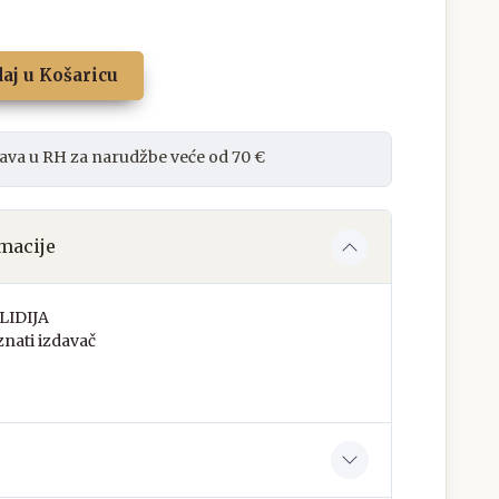
aj u Košaricu
ava u RH za narudžbe veće od 70 €
macije
LIDIJA
nati izdavač