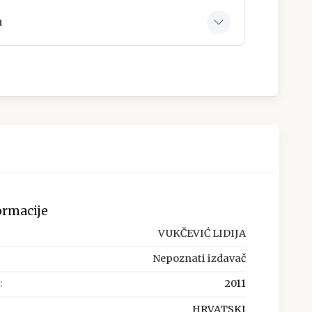
a
ormacije
VUKČEVIĆ LIDIJA
Nepoznati izdavač
:
2011
HRVATSKI