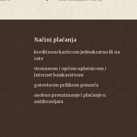
Načini plaćanja
kreditnom karticom jednokratno ili na
rate
virmanom / općom uplatnicom /
internet bankarstvom
gotovinom prilikom pouzeća
osobno preuzimanje i plaćanje u
antikvarijatu