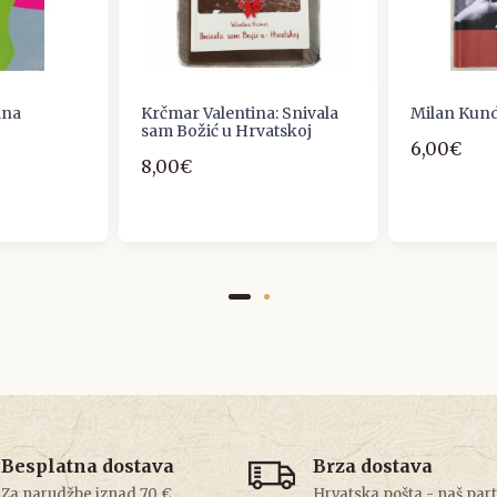
lna
Krčmar Valentina: Snivala
Milan Kunde
sam Božić u Hrvatskoj
6,00€
8,00€
Besplatna dostava
Brza dostava
Za narudžbe iznad 70 €
Hrvatska pošta - naš par