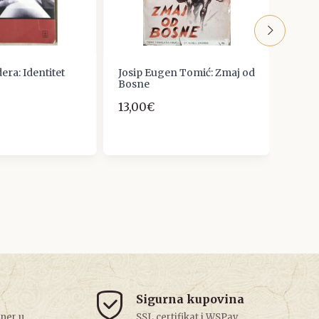
ra: Identitet
Josip Eugen Tomić: Zmaj od
Ana H
Bosne
ogrli
13,00€
5,31€
Sigurna kupovina
tner u
SSL certifikat i WSPay