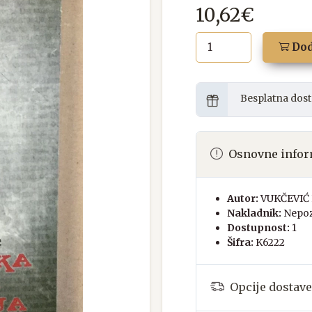
10,62€
Dod
Besplatna dost
Osnovne infor
Autor:
VUKČEVIĆ 
Nakladnik:
Nepoz
Dostupnost:
1
Šifra:
K6222
Opcije dostave