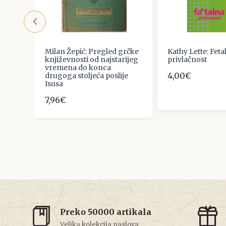
Milan Žepić: Pregled grčke
Kathy Lette: Feta
A
književnosti od najstarijeg
privlačnost
vremena do konca
4,00€
drugoga stoljeća poslije
Isusa
7,96€
Preko 50000 artikala
Velika kolekcija naslova