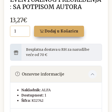
: SA POTPISOM AUTORA
13,27€
Dodaj u Košaricu
Besplatna dostava u RH za narudžbe
veće od 70 €
Osnovne informacije
Nakladnik:
ALFA
Dostupnost:
1
Šifra:
K12742