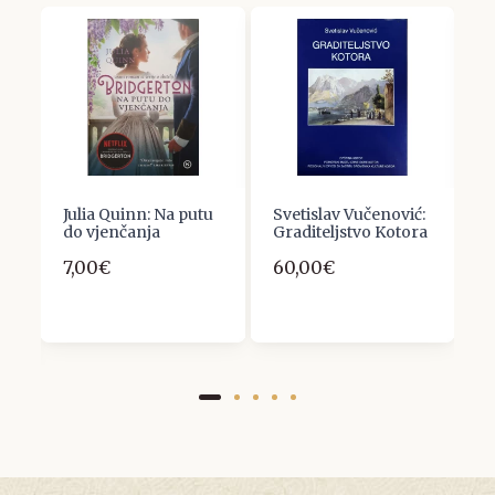
:
Julia Quinn: Na putu
Svetislav Vučenović:
Đ
do vjenčanja
Graditeljstvo Kotora
M
I
7,00€
60,00€
I
S
1