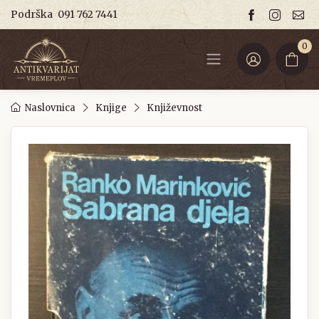
Podrška
091 762 7441
0
Naslovnica
Knjige
Književnost