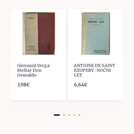
e
Giovanni Verga:
ANTOINE DE SAINT
F
Meštar Don
EXUPERY : NOĆNI
M
Gesualdo
LET
g
3,98€
6,64€
7