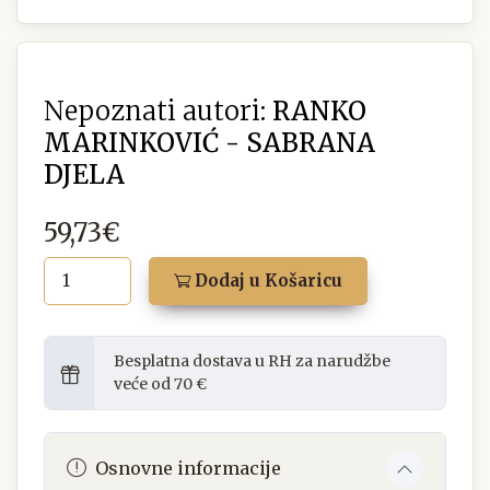
Nepoznati autori:
RANKO
MARINKOVIĆ - SABRANA
DJELA
59,73€
Dodaj u Košaricu
Besplatna dostava u RH za narudžbe
veće od 70 €
Osnovne informacije